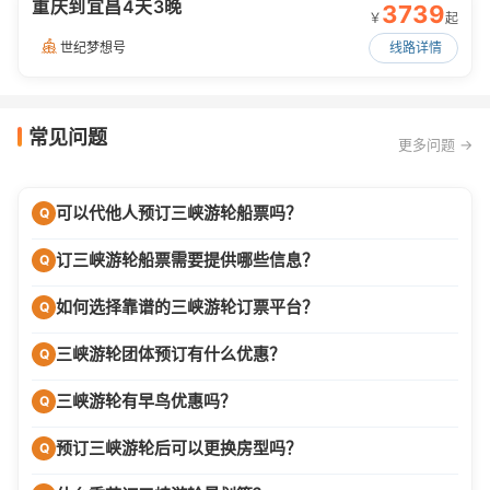
重庆到宜昌4天3晚
3739
￥
起

世纪梦想号
线路详情
常见问题
更多问题 →
可以代他人预订三峡游轮船票吗？
订三峡游轮船票需要提供哪些信息？
如何选择靠谱的三峡游轮订票平台？
三峡游轮团体预订有什么优惠？
三峡游轮有早鸟优惠吗？
预订三峡游轮后可以更换房型吗？