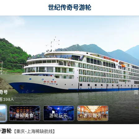
世纪传奇号游轮
奇号
简
 载客398人
游轮美食
游轮玩乐
游轮服务
号游轮
【重庆-上海稀缺航线】