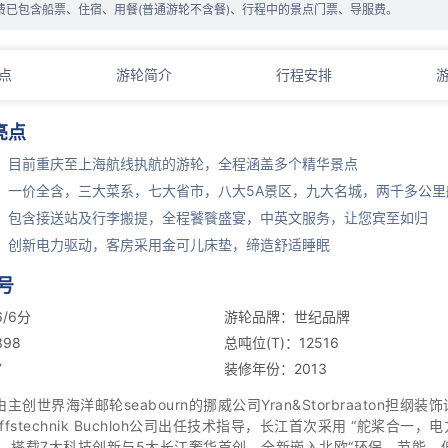
费已包含船票、住宿、用餐(普通游轮不含餐)、行程中的景点门票、导服费。
点
游轮简介
行程安排
亮点
】目前重庆至上海航线执航的游轮，全程涵盖多个精华景点
】一价全含，三大菜系，七大省市，八大5A景区，九大名城，两千多公里
】包含接送站及行李搬提，全程饕餮盛宴，中英文服务，让您宾至如归
】创新电力驱动，客房采用金可儿床垫，缔造舒适睡眠
号
/6分
游轮品牌：世纪品牌
98
总吨位(T)：12516
7
装修年份：2013
由主创世界海洋邮轮seabourn的挪威公司Yran&Storbraaton担纲
hiffstechnik Buchloh公司出任技术指导，长江首次采用 “舵桨合一，
，搭载7大科技创新与5大长江奢华首创，全新嵌入北欧“环保、节能、