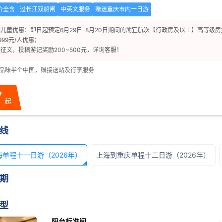
价全含
过长江双船闸
中英文服务
赠送重庆市内一日游
儿童优惠：即日起预定6月29日-8月20日期间的渝宜航次【行政房及以上】高等级
999元/人优惠；
征文，投稿游记奖励200~500元，详询客服！
•品味半个中国，赠接送站及行李服务
7
起
线
单程十一日游（2026年）
上海到重庆单程十二日游（2026年）

期
型
阳台标准间