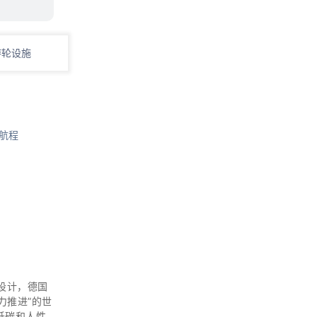
游轮设施
航程
装饰设计，德国
电力推进”的世
低碳和人性