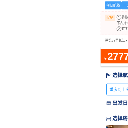
稀缺航线
一
①暑期
促销
不占床
②有奖
纵览万里长江
277
￥
选择航

重庆到上海
出发日

选择房
