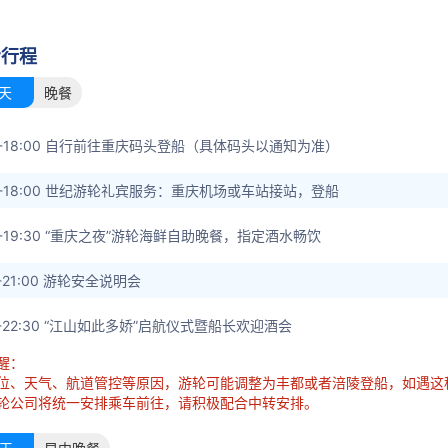
考行程
天
晚餐
00-18:00 自行前往重庆码头登船（具体码头以通知为准）
00-18:00 世纪游轮礼宾服务：重庆机场或车站接站，登船
00-19:30 “重庆之夜”游轮海鲜自助晚餐，指定酒水畅饮
5-21:00 游轮安全说明会
30-22:30 “江山如此多娇”启航仪式暨船长欢迎酒会
醒：
位、天气、航道管控等原因，游轮可能调整为丰都或者涪陵登船，如遇这
轮公司将统一安排乘车前往，请积极配合中转安排。