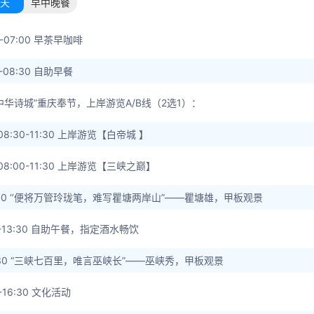
天
早中晚餐
0-07:00 早茶早咖啡
0-08:30 自助早餐
中华诗城”重庆奉节，上岸游览A/B线（2选1）：
8:30-11:30 上岸游览【白帝城 】
08:00-11:30 上岸游览【三峡之巅】
:00 ‘’便将万管玲珑笔，难写瞿塘两岸山”——瞿塘雄，甲板观景
00-13:30 自助午餐，指定酒水畅饮
:30 “三峡七百里，唯言巫峡长”——巫峡秀，甲板观景
0-16:30 文化活动