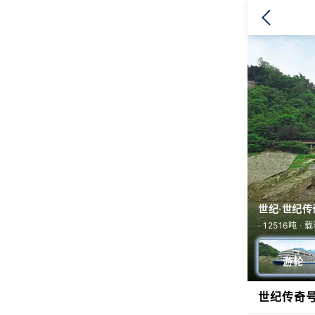
世纪·世纪传
KTV
多功能厅
酒吧
· 12516吨 ·
游轮
世纪传奇