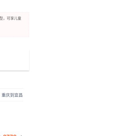
房型，可享儿童
重庆到宜昌单程四日游
宜昌到重庆单程五日游