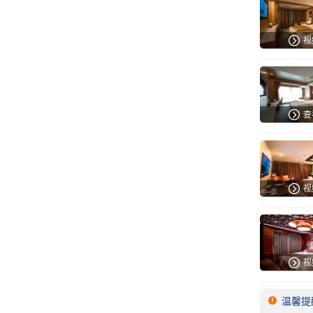

视

查

视

视

温馨提