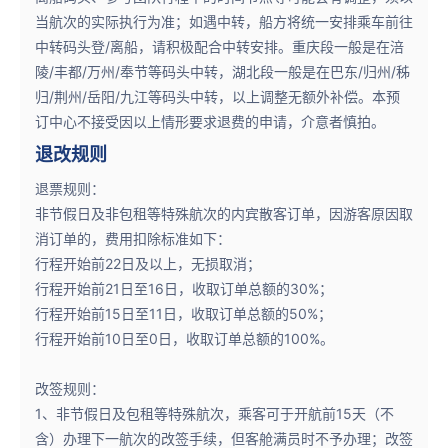
当航次的实际执行为准；如遇中转，船方将统一安排乘车前往
中转码头登/离船，请积极配合中转安排。重庆段一般是在涪
陵/丰都/万州/奉节等码头中转，湖北段一般是在巴东/归州/秭
归/荆州/岳阳/九江等码头中转，以上调整无额外补偿。本预
订中心不接受因以上情形要求退费的申请，介意者慎拍。
退改规则
退票规则：
非节假日及非包租等特殊航次的内宾散客订单，因游客原因取
消订单的，费用扣除标准如下：
行程开始前22日及以上，无损取消；
行程开始前21日至16日，收取订单总额的30%；
行程开始前15日至11日，收取订单总额的50%；
行程开始前10日至0日，收取订单总额的100%。
改签规则：
1、非节假日及包租等特殊航次，乘客可于开航前15天（不
含）办理下一航次的改签手续，但客舱满员时不予办理；改签