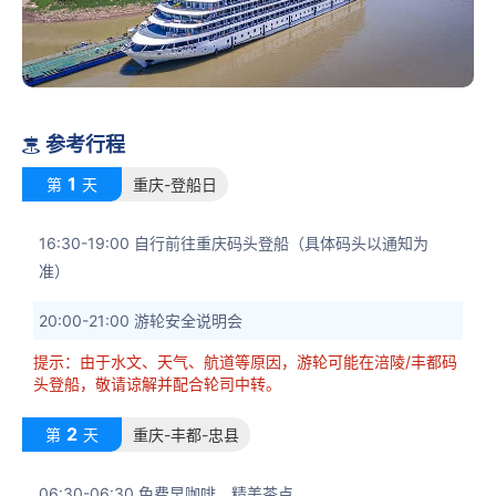
参考行程

1
第
天
重庆-登船日
16:30-19:00 自行前往重庆码头登船（具体码头以通知为
准）
20:00-21:00 游轮安全说明会
提示：由于水文、天气、航道等原因，游轮可能在涪陵/丰都码
头登船，敬请谅解并配合轮司中转。
2
第
天
重庆-丰都-忠县
06:30-06:30 免费早咖啡、精美茶点