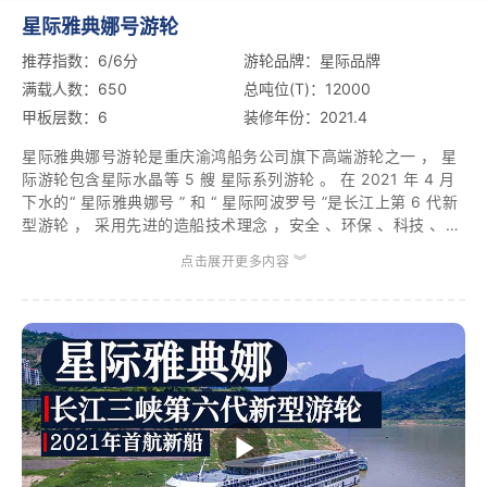
星际雅典娜号游轮
推荐指数：6/6分
游轮品牌：星际品牌
满载人数：650
总吨位(T)：12000
甲板层数：6
装修年份：2021.4
星际雅典娜号游轮是重庆渝鸿船务公司旗下高端游轮之一 ， 星
际游轮包含星际水晶等 5 艘 星际系列游轮 。 在 2021 年 4 月
下水的“ 星际雅典娜号 ” 和 “ 星际阿波罗号 ”是长江上第 6 代新
型游轮 ， 采用先进的造船技术理念 ，安全 、环保 、科技 、舒
适 “星际雅典娜”-船长120米，宽19米，高6层23米，客房210
点击展开更多内容 ︾
间，载客量650人，中庭配备2部双向垂直电梯，船内设有自助
餐厅、VIP餐厅、天空观景酒吧、电影院、KTV唱歌房、健身
房、商店、阅读吧、棋牌室、舞蹈空间等。