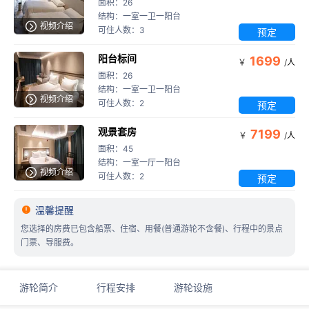
面积：26
结构：一室一卫一阳台

视频介绍
可住人数：3
预定
阳台标间
1699
￥
/
人
面积：26
结构：一室一卫一阳台

视频介绍
可住人数：2
预定
观景套房
7199
￥
/
人
面积：45
结构：一室一厅一阳台

视频介绍
可住人数：2
预定

温馨提醒
您选择的房费已包含船票、住宿、用餐(普通游轮不含餐)、行程中的景点
门票、导服费。
游轮简介
行程安排
游轮设施