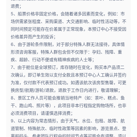
退费；
5、船票价格非固定价格，会随着诸多因素而变化，例如：市
场供需紧张程度、采购渠道、大交通影响、临时性活动等，不
同时间预定可能存在价差属于正常现象，本预订中心不接受因
价格差异而产生的投诉；
6、由于游轮条件限制，对于部分特殊人群无法接待，具体情
形须咨询客服，特殊人群包含但不仅限于：孕妇、残障、重
疾、超龄、行动不便或有精神疾病的人士等；
7、由于舱位是全球预订，库存随时在变化，购买本产品须二
次确认，即订单生效以支付全款且本预订中心人工确认并签约
为准，仅付款不代表预订成功。如遇该航次该房型售罄，可更
换房型/航期/游轮/退款，退款于工作日内进行，敬请理解；
8、景区工作人员可能会推销当地特产（如：茶叶、糕点、鱼
干、跑山鸡、照片等），此项目非本行程指定购物场所，也非
必须消费项目，请谨慎选择消费；
9、以上内容为常态情形，由于天气、水位、包租、故障、航
道管制、特殊航次、临时性政策等因素的影响，游览景点、登
离船码头、参考团队行程中的时间节点等可能会有调整，须以