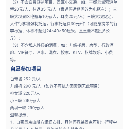
（2）不含自费游览项目、景区小交通，如：丰都鬼城索道单
程20元/人、往返35 元/人（索道停运期间改为电瓶车）；三
峡大坝景区电瓶车10元/人，耳麦20元/人；三峡大坝规定，
大件行李将强制托运，行李托运费30元/件（可随身携带的行
李标准：体积不超过24×40×50厘米，且重量不超过5公
斤）；
（3）不含私人性质的消费，如：升级楼层、房型、行政酒
廊、VIP餐厅、酒水、洗衣、按摩、KTV、棋牌娱乐、小费
等。
自愿参加项目
白帝城 252 元/人
升船机 290 元/人（如遇不可抗力因素则无此项目）
神女溪 220元/人
小三峡 290元/人
两坝一峡 290元/人
温馨提示：
1、自费景点由船方组织安排，具体停靠某景点可能与行程中