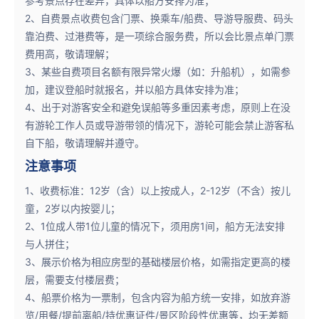
参考景点存在差异，具体以船方安排为准；
2、自费景点收费包含门票、换乘车/船费、导游导服费、码头
靠泊费、过港费等，是一项综合服务费，所以会比景点单门票
费用高，敬请理解；
3、某些自费项目名额有限异常火爆（如：升船机），如需参
加，建议登船时就报名，并以船方具体安排为准；
4、出于对游客安全和避免误船等多重因素考虑，原则上在没
有游轮工作人员或导游带领的情况下，游轮可能会禁止游客私
自下船，敬请理解并遵守。
注意事项
1、收费标准：12岁（含）以上按成人，2-12岁（不含）按儿
童，2岁以内按婴儿；
2、1位成人带1位儿童的情况下，须用房1间，船方无法安排
与人拼住；
3、展示价格为相应房型的基础楼层价格，如需指定更高的楼
层，需要支付楼层费；
4、船票价格为一票制，包含内容为船方统一安排，如放弃游
览/用餐/提前离船/持优惠证件/景区阶段性优惠等，均无差额