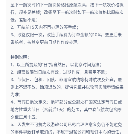
至下一航次时如下一航次价格比原航次高，按下一航次价格执
行，须补足差额；改签至下一航次时如下一航次价格比原航次
低，差额不退；
2、开航前15天内不再办理改签手续；
3、改签仅限一次，改签手续费为订单金额的10%。变更后未
乘船者，按其变更前日期作作废处理。
特别说明：
1、以上所提及的“日”指自然日，以北京时间为准；
2、船票仅限当日航次有效，过期作废，且费用不退；
3、节假日、包租、团队、非渝宜航线等特殊航次及外宾，原
则上不退不改，确须退改的，提供凭证并以轮司实际申请结果
为准；
4、节假日航次定义：航程部分或全部处在国家法定节假日或
地方性重大节日（含前后1天）的范围，其中春节航次包含除
夕至正月十五；
5、因发生不可抗力及游轮公司已尽合理注意义务仍不能避免
的事件导致订单取消的，不属于游轮公司和预订中心的责任，