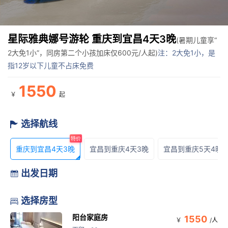
星际雅典娜号游轮 重庆到宜昌4天3晚
(暑期儿童享“
2大免1小”，同房第二个小孩加床仅600元/人起)
注：2大免1小，是
指12岁以下儿童不占床免费
1550
￥
起
选择航线

特价
重庆到宜昌4天3晚
宜昌到重庆4天3晚
宜昌到重庆5天4晚

出发日期

选择房型

阳台家庭房
1550
￥
/
人