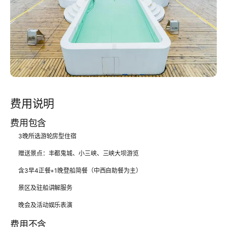
费用说明
费用包含
3晚所选游轮房型住宿
赠送景点：丰都鬼城、小三峡、三峡大坝游览
含3早4正餐+1晚登船简餐（中西自助餐为主）
景区及驻船讲解服务
晚会及活动娱乐表演
费用不含