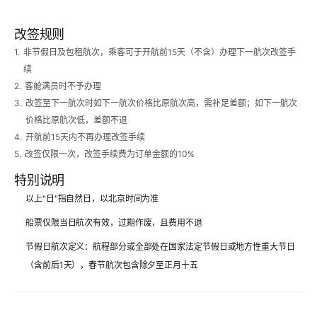
改签规则
1.
非节假日及包租航次，乘客可于开航前15天（不含）办理下一航次改签手
续
2.
客舱满员时不予办理
3.
改签至下一航次时如下一航次价格比原航次高，需补足差额；如下一航次
价格比原航次低，差额不退
4.
开航前15天内不再办理改签手续
5.
改签仅限一次，改签手续费为订单金额的10%
特别说明
以上"日"指自然日，以北京时间为准
船票仅限当日航次有效，过期作废，且费用不退
节假日航次定义：航程部分或全部处在国家法定节假日或地方性重大节日
（含前后1天），春节航次包含除夕至正月十五