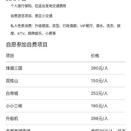
个人旅行保险、往返出发地交通费用
自费游览项目、景区小交通
私人性质消费：升级楼层、房型、行政酒廊、VIP餐厅、酒水、洗衣、按
摩、KTV、棋牌娱乐、小费等
自愿参加自费项目
项目
价格
烽烟三国
290元/人
双桂山
150元/人
白帝城
252元/人
小小三峡
190元/人
升船机
298元/人
丰都鬼城索道
单程20元/人、往返35