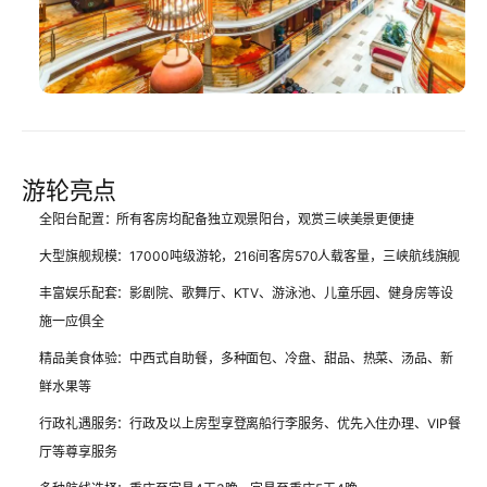
游轮亮点
全阳台配置
：所有客房均配备独立观景阳台，观赏三峡美景更便捷
大型旗舰规模
：17000吨级游轮，216间客房570人载客量，三峡航线旗舰
丰富娱乐配套
：影剧院、歌舞厅、KTV、游泳池、儿童乐园、健身房等设
施一应俱全
精品美食体验
：中西式自助餐，多种面包、冷盘、甜品、热菜、汤品、新
鲜水果等
行政礼遇服务
：行政及以上房型享登离船行李服务、优先入住办理、VIP餐
厅等尊享服务