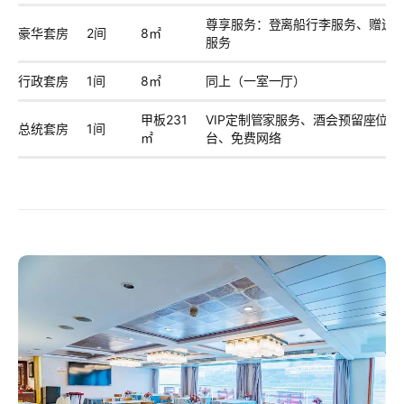
尊享服务：登离船行李服务、赠送红
豪华套房
2间
8㎡
服务
行政套房
1间
8㎡
同上（一室一厅）
甲板231
VIP定制管家服务、酒会预留座位
总统套房
1间
㎡
台、免费网络