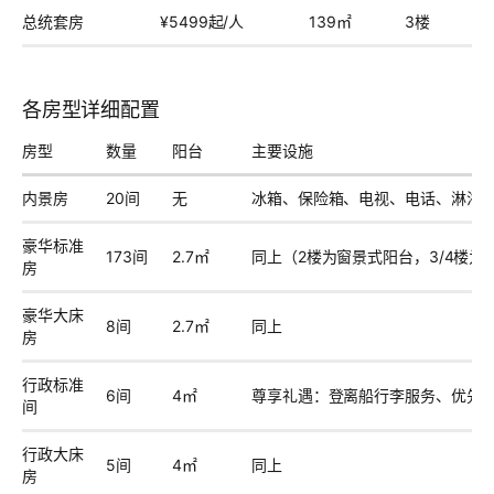
总统套房
¥5499起/人
139㎡
3楼
各房型详细配置
房型
数量
阳台
主要设施
内景房
20间
无
冰箱、保险箱、电视、电话、淋浴、
豪华标准
173间
2.7㎡
同上（2楼为窗景式阳台，3/4楼为
房
豪华大床
8间
2.7㎡
同上
房
行政标准
6间
4㎡
尊享礼遇：登离船行李服务、优先入
间
行政大床
5间
4㎡
同上
房