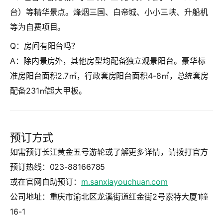
台）等精华景点。烽烟三国、白帝城、小小三峡、升船机
等为自费项目。
Q：房间有阳台吗？
A：除内景房外，其他房型均配备独立观景阳台。豪华标
准房阳台面积2.7㎡，行政套房阳台面积4-8㎡，总统套房
配备231㎡超大甲板。
预订方式
如需预订长江黄金五号游轮或了解更多详情，请拨打官方
预订热线：
023-88166785
或在官网自助预订：
m.sanxiayouchuan.com
公司地址：重庆市渝北区龙溪街道红金街2号索特大厦1幢
16-1