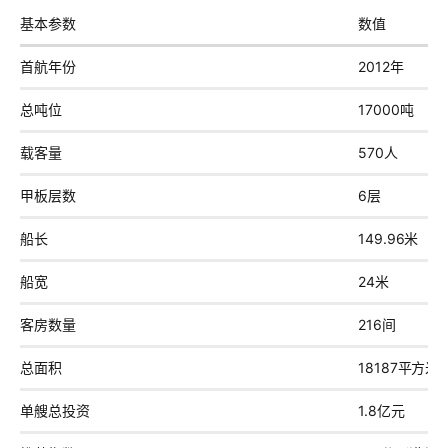
基本参数
数值
首航年份
2012年
总吨位
17000吨
载客量
570人
甲板层数
6层
船长
149.96米
船宽
24米
客房数量
216间
总面积
18187平方米
单艘总投资
1.8亿元