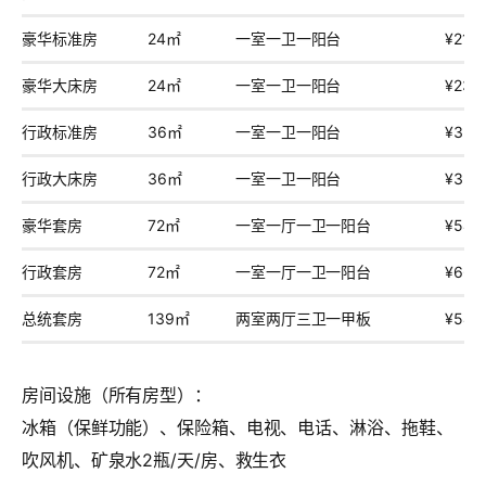
豪华标准房
24㎡
一室一卫一阳台
¥219
豪华大床房
24㎡
一室一卫一阳台
¥239
行政标准房
36㎡
一室一卫一阳台
¥329
行政大床房
36㎡
一室一卫一阳台
¥329
豪华套房
72㎡
一室一厅一卫一阳台
¥549
行政套房
72㎡
一室一厅一卫一阳台
¥669
总统套房
139㎡
两室两厅三卫一甲板
¥549
房间设施（所有房型）：
冰箱（保鲜功能）、保险箱、电视、电话、淋浴、拖鞋、
吹风机、矿泉水2瓶/天/房、救生衣