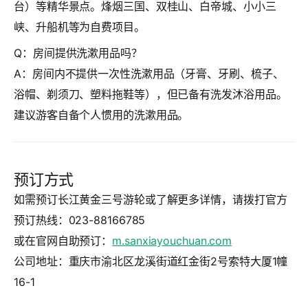
台）等精华景点。烽烟三国、双桂山、白帝城、小小三
峡、升船机等为自费项目。
Q：房间提供洗漱用品吗？
A：房间内不提供一次性洗漱用品（牙膏、牙刷、梳子、
浴帽、剃须刀、塑料拖鞋等），但已备有洗发沐浴用品。
建议游客自备个人惯用的洗漱用品。
预订方式
如需预订长江黄金三号游轮或了解更多详情，请拨打官方
预订热线：
023-88166785
或在官网自助预订：
m.sanxiayouchuan.com
公司地址：重庆市渝北区龙溪街道红金街2号索特大厦1幢
16-1