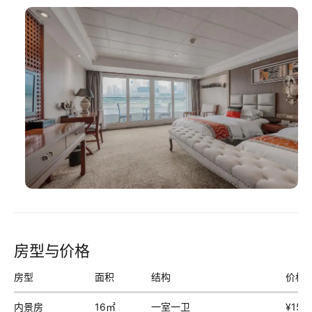
房型与价格
房型
面积
结构
价格
内景房
16㎡
一室一卫
¥159