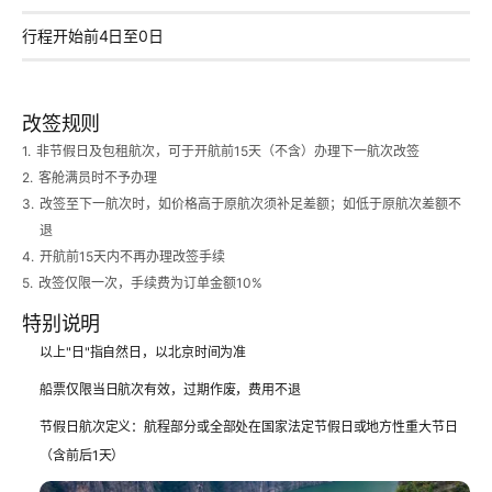
行程开始前4日至0日
改签规则
1.
非节假日及包租航次，可于开航前15天（不含）办理下一航次改签
2.
客舱满员时不予办理
3.
改签至下一航次时，如价格高于原航次须补足差额；如低于原航次差额不
退
4.
开航前15天内不再办理改签手续
5.
改签仅限一次，手续费为订单金额10%
特别说明
以上"日"指自然日，以北京时间为准
船票仅限当日航次有效，过期作废，费用不退
节假日航次定义：航程部分或全部处在国家法定节假日或地方性重大节日
（含前后1天）