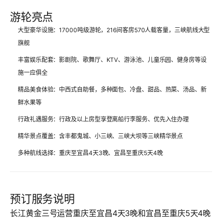
游轮亮点
大型豪华设施
：17000吨级游轮，216间客房570人载客量，三峡航线大型
旗舰
丰富娱乐配套
：影剧院、歌舞厅、KTV、游泳池、儿童乐园、健身房等设
施一应俱全
精品美食体验
：中西式自助餐，多种面包、冷盘、甜品、热菜、汤品、新
鲜水果等
行政礼遇服务
：行政及以上房型享登离船行李服务、优先入住办理
精华景点覆盖
：含丰都鬼城、小三峡、三峡大坝等三峡精华景点
多种航线选择
：重庆至宜昌4天3晚、宜昌至重庆5天4晚
预订服务说明
长江黄金三号运营重庆至宜昌4天3晚和宜昌至重庆5天4晚