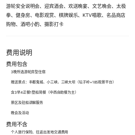
游轮安全说明会、迎宾酒会、欢送晚宴、文艺晚会、太极
拳、健身房、电影观赏、棋牌娱乐、KTV唱歌、名品商店
购物、酒吧小酌、摄影打卡
费用说明
费用包含
3晚所选游轮房型住宿
赠送景点：丰都鬼城、小三峡、三峡大坝（坛子岭+185观景平台）
含3早4正餐1登船简餐（中西自助餐为主）
景区及驻船讲解服务
晚会及活动
费用不含
个人旅行保险、往返出发地交通费用