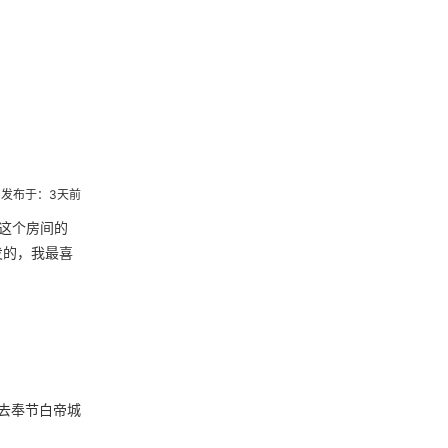
发布于：3天前
这个房间的
发的，我最喜
去奉节白帝城