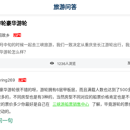
旅游问答
游轮豪华游轮

回故乡
8月中旬的时候一起去三峡旅游，我们一致决定从重庆坐长江游轮出行，我
豪华游轮怎么样？

1236人浏览

pring269
豪华游轮很不错的呀，游轮拥有6层甲板层，而且满载人数也达到了500
很多的，不同房型也是有3种的，当然房型不同对应的船票价格肯定也是不
应的票价多少你最好是自己在
三峡游船票销售中心
了解，毕竟游轮的票
波动的。
问一句