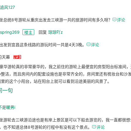
_追风127
坐总统8号游轮从重庆出发去三峡游一共的旅游时间有多久呀？

评论
_spring269
回复
琼琼吖z
楼主
出发到宜昌这条线路的游玩时间一共是4天3晚。

评论

的天幕
轮豪华游轮真的非常豪华的，我之前住的游轮上最便宜的房型阳台标准间，
净整洁，而且房间内的配套设施也是非常齐全的，房间里还有梳妆台和沙
间里的这个小阳台，站在阳台上就可以看到沿途美丽的风景了。
问一句
不是暖男i
坐游轮去三峡游沿途也是有岸上景区是可以下船去游览的，我一直都很想
，也不知道总体8号游轮的行程中有没有这个景点。

评论