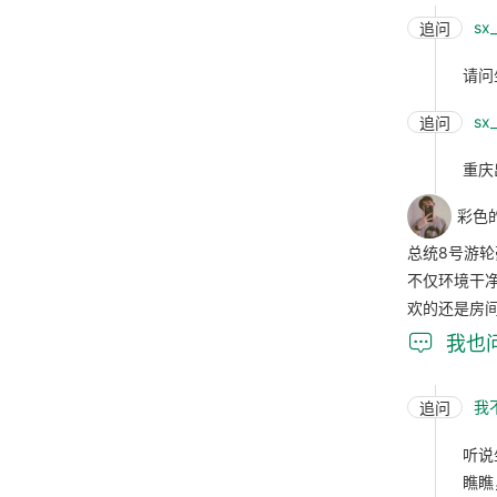
sx
追问
请问
sx
追问
重庆
彩色
总统8号游
不仅环境干
欢的还是房

我也
我
追问
听说
瞧瞧