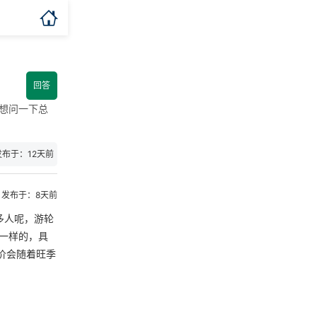

回答
想问一下总
发布于：12天前
发布于：8天前
多人呢，游轮
一样的，具
价会随着旺季