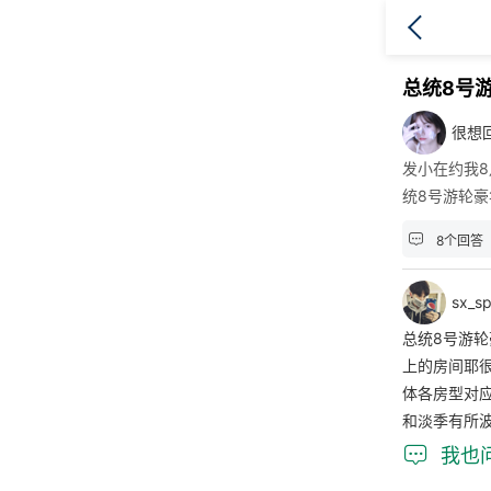
总统8号
很想
发小在约我
统8号游轮

8个回答
sx_s
总统8号游轮
上的房间耶
体各房型对
和淡季有所

我也