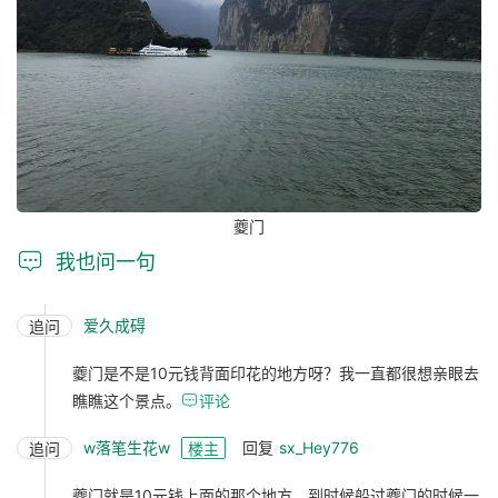
夔门

我也问一句
爱久成碍
追问
夔门是不是10元钱背面印花的地方呀？我一直都很想亲眼去
瞧瞧这个景点。

评论
w落笔生花w
回复
sx_Hey776
追问
楼主
夔门就是10元钱上面的那个地方，到时候船过夔门的时候一