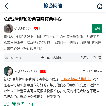

旅游问答
总统2号邮轮船票官网订票中心

情话对我说
回答
我和发小已经约好下月初的时候一起坐游轮去三峡旅游，听说坐游
轮去三峡游是可以玩得很轻松的，我想问一下总统2号邮轮船票官网
订票中心好不好订船票呀？


发布于：25天前
8个回答
1807人浏览

sx_144729488
发布于：18天前
总统2号邮轮船票官网订票中心不就是
三峡游船票销售中心
吗？
在这里订游轮船票是很好订的，毕竟他们家的票源很充足。选择坐
游轮去三峡游确实可以玩很轻松很省心，每天的行程攻略也不用自
己担心的，游轮上全都是安排得妥妥的。

我也问一句