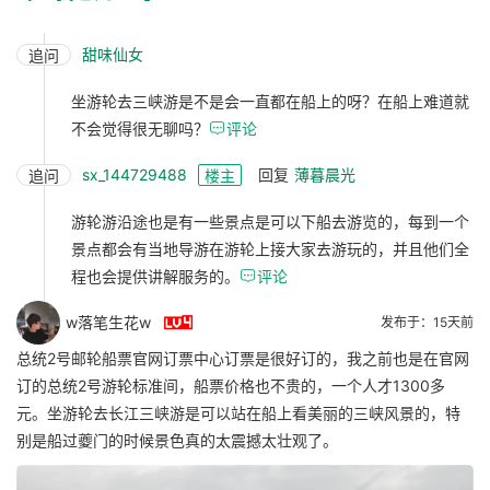
甜味仙女
追问
坐游轮去三峡游是不是会一直都在船上的呀？在船上难道就
不会觉得很无聊吗？

评论
sx_144729488
回复
薄暮晨光
追问
楼主
游轮游沿途也是有一些景点是可以下船去游览的，每到一个
景点都会有当地导游在游轮上接大家去游玩的，并且他们全
程也会提供讲解服务的。

评论

w落笔生花w
发布于：15天前
总统2号邮轮船票官网订票中心订票是很好订的，我之前也是在官网
订的总统2号游轮标准间，船票价格也不贵的，一个人才1300多
元。坐游轮去长江三峡游是可以站在船上看美丽的三峡风景的，特
别是船过夔门的时候景色真的太震撼太壮观了。