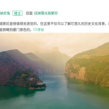
_纳尼兔
回复
拭抹陽光抱緊伱
楼主
城景区是很值得去游览的，在这里不仅可以了解它悠久的历史文化背景，
能俯瞰到夔门景色的。

评论