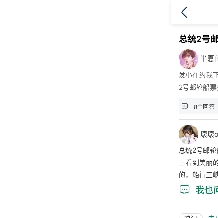
总统2号
半夏
发小在约我
2号邮轮船票

8个回答
壊壊o
总统2号邮
上看到美丽
的，船行三

我也
未