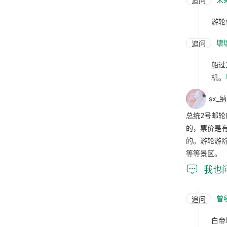
追问
游轮
壊
追问
船过
机。
sx_
总统2号邮轮
的，票价是
的。游轮游
等等景区。

我也
曾
追问
白帝