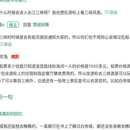
什么时候会进入长江三峡呀？我也想在游轮上看三峡风景。

评论
壊o
回复
雪绒轻舞
楼主
三峡的时候是会有船员提前通知大家的，所以你们也不用担心会错过在船

评论

纳尼兔
船票多少钱我只知道渝宜路线标准间一人的价格是1000多元，船票价格
有包含游轮上的住宿和指定餐厅膳食费用的，所以坐游轮去三峡游是可以
除了可以看到三峡外，沿途还有一些岸上景区是可以去游览的，比如白帝
问一句
经美好的回忆
城我还挺想去瞧瞧的，一直都只在书上了解过白帝城，都还没有亲眼去瞧