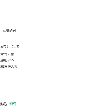
上看景的时
发布于：7天前
其实并不贵
玩得很省心
城和三峡大坝
瞧呢。

评