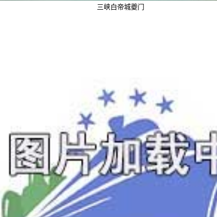
三峡白帝城夔门