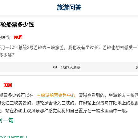
旅游问答
邮轮船票多少钱

的哀伤
下月一起坐总统2号游轮去三峡旅游，我也没有坐过长江游轮也想去感受一
多少钱？

1397人浏览

轮船票多少钱可以在
三峡游船票销售中心
清晰查看到的，坐游轮去三峡
的长江三峡美景的，游轮是会驶入三峡的，在游轮上观景与在陆地上的视
峡，站在游轮上观风景那种感觉就犹如自己置身在一幅水墨画中一般。
问一句
来的姑爷在哪儿