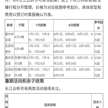
臻行程分开整理，价格为对应航期参考起价，具体房型和
费用以预订时客服确认为准。
参考起
航线
行程
7月航期
8月航期
价
重庆到
7月11日、7月18
8月1日、8月8日、8月15日、8
2780
4天3晚
宜昌
日、7月25日
月22日、8月29日
元起
宜昌到
7月14日、7月21
8月4日、8月11日、8月18日、
3180
5天4晚
重庆
日、7月28日
8月25日
元起
重庆到
至臻行程4
7月11日、7月18
8月1日、8月8日、8月15日、8
2380
宜昌
天3晚
日、7月25日
月22日、8月29日
元起
宜昌到
至臻行程5
7月14日、7月21
8月4日、8月11日、8月18日、
2580
重庆
天4晚
日、7月28日
8月25日
元起
暑期活动和亲子政策
长江云帆号有两类活动值得关注。
活
动
适合人
适用说明
类
群