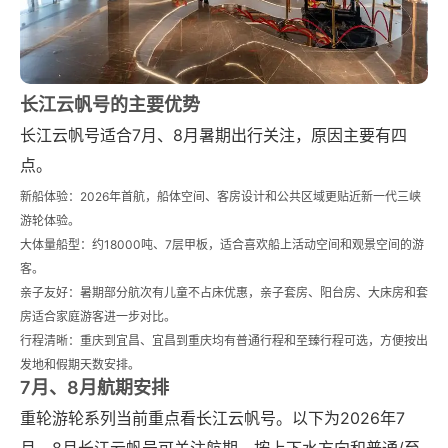
长江云帆号的主要优势
长江云帆号适合7月、8月暑期出行关注，原因主要有四
点。
新船体验：2026年首航，船体空间、客房设计和公共区域更贴近新一代三峡
游轮体验。
大体量船型：约18000吨、7层甲板，适合喜欢船上活动空间和观景空间的游
客。
亲子友好：暑期部分航次有儿童不占床优惠，亲子套房、阳台房、大床房和套
房适合家庭游客进一步对比。
行程清晰：重庆到宜昌、宜昌到重庆均有普通行程和至臻行程可选，方便按出
发地和假期天数安排。
7月、8月航期安排
重轮游轮系列当前重点看长江云帆号。以下为2026年7
月、8月长江云帆号可关注航期，按上下水方向和普通/至