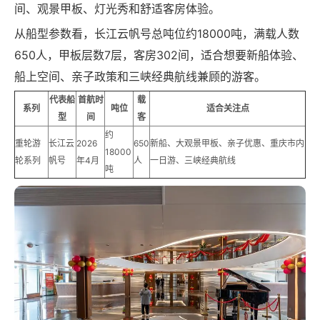
间、观景甲板、灯光秀和舒适客房体验。
从船型参数看，长江云帆号总吨位约18000吨，满载人数
650人，甲板层数7层，客房302间，适合想要新船体验、
船上空间、亲子政策和三峡经典航线兼顾的游客。
代表船
首航时
载
系列
吨位
适合关注点
型
间
客
约
重轮游
长江云
2026
650
新船、大观景甲板、亲子优惠、重庆市内
18000
轮系列
帆号
年4月
人
一日游、三峡经典航线
吨