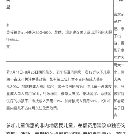
型
喜欢记
录游
有
记、亲
奖
投稿游记可关注200-500元奖励，规则建议预订或出游前向客服
子出
征
确认。
游、摄
文
影分享
的游客
两大一
暑
7月11日-8月25日期间航次，豪华标准间同房一名12岁以下儿童
小、两
期
不占床可关注免费政策；如有第二位儿童不占床按成人费用
大两
儿
30%、加床按成人费用50%；亲子套房同房第四位儿童不占床按
小、多
童
成人单人费用30%；行政标间、豪华大床房、豪华套房、总统套
孩家庭
优
房的小孩不占床按成人费用30%、加床按成人费用50%；2岁以
和暑期
惠
内婴儿不占床可关注免费政策。
亲子游
客
参加儿童优惠的非内地居民儿童，差额费用建议单独咨询