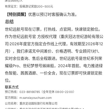
床仅999元/人
有奖征文：投稿游记奖励200~500元
【特别提醒】
优惠以预订时客服确认为准。
总结
世纪远航号现在订票，打热线、点官网，快速锁定舱位。
作为世纪远航号官 方授权代理（重庆冠达世纪游轮有限公
司·2026年度官方指定合作线上代理，有效期至2026年12
月），我们承诺无中间差价、价格透明、专业顾问1对1、
实时余位查询、售后全程跟进。世纪远航号是世纪系列荣
耀级Pro、世纪梦想号姊妹船，2024年首航、电力推进绿
色智能、茜茜酒廊、一价全含，现在订票即可快速锁定舱
位。
联系方式
预订热线：023-88166785（全年无休 08:00–22:00）
官方网站：m.sanxiayouchuan.com
公司名称：重庆足动国际旅行社有限公司