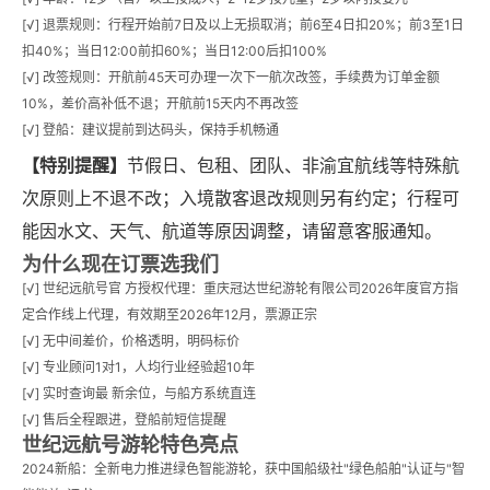
[√] 退票规则：行程开始前7日及以上无损取消；前6至4日扣20%；前3至1日
扣40%；当日12:00前扣60%；当日12:00后扣100%
[√] 改签规则：开航前45天可办理一次下一航次改签，手续费为订单金额
10%，差价高补低不退；开航前15天内不再改签
[√] 登船：建议提前到达码头，保持手机畅通
【特别提醒】
节假日、包租、团队、非渝宜航线等特殊航
次原则上不退不改；入境散客退改规则另有约定；行程可
能因水文、天气、航道等原因调整，请留意客服通知。
为什么现在订票选我们
[√] 世纪远航号官 方授权代理：重庆冠达世纪游轮有限公司2026年度官方指
定合作线上代理，有效期至2026年12月，票源正宗
[√] 无中间差价，价格透明，明码标价
[√] 专业顾问1对1，人均行业经验超10年
[√] 实时查询最 新余位，与船方系统直连
[√] 售后全程跟进，登船前短信提醒
世纪远航号游轮特色亮点
2024新船：全新电力推进绿色智能游轮，获中国船级社"绿色船舶"认证与"智