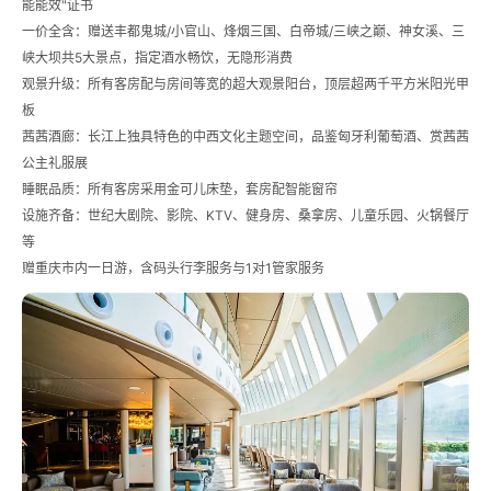
能能效"证书
一价全含：赠送丰都鬼城/小官山、烽烟三国、白帝城/三峡之巅、神女溪、三
峡大坝共5大景点，指定酒水畅饮，无隐形消费
观景升级：所有客房配与房间等宽的超大观景阳台，顶层超两千平方米阳光甲
板
茜茜酒廊：长江上独具特色的中西文化主题空间，品鉴匈牙利葡萄酒、赏茜茜
公主礼服展
睡眠品质：所有客房采用金可儿床垫，套房配智能窗帘
设施齐备：世纪大剧院、影院、KTV、健身房、桑拿房、儿童乐园、火锅餐厅
等
赠重庆市内一日游，含码头行李服务与1对1管家服务