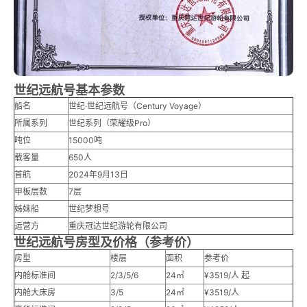
世纪远航号基本参数
船名
世纪·世纪远航号（Century Voyage）
所属系列
世纪系列（荣耀级Pro）
吨位
15000吨
载客量
650人
首航
2024年9月13日
甲板层数
7层
姊妹船
世纪梦想号
运营方
重庆冠达世纪游轮有限公司
世纪远航号房型及价格（参考价）
房型
楼层
面积
参考价
内舱标准间
2/3/5/6
24㎡
¥3519/人 起
内舱大床房
3/5
24㎡
¥3519/人