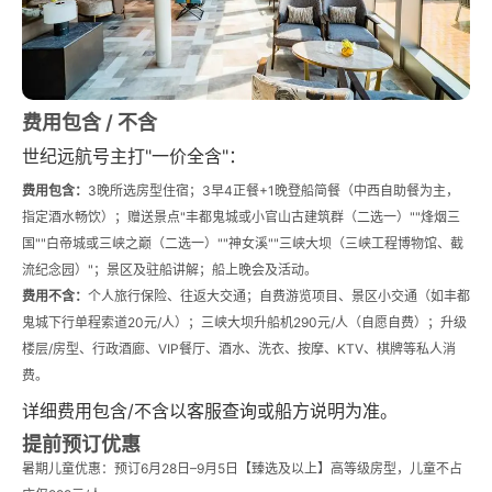
费用包含 / 不含
世纪远航号主打"一价全含"：
费用包含：
3晚所选房型住宿；3早4正餐+1晚登船简餐（中西自助餐为主，
指定酒水畅饮）；赠送景点"丰都鬼城或小官山古建筑群（二选一）""烽烟三
国""白帝城或三峡之巅（二选一）""神女溪""三峡大坝（三峡工程博物馆、截
流纪念园）"；景区及驻船讲解；船上晚会及活动。
费用不含：
个人旅行保险、往返大交通；自费游览项目、景区小交通（如丰都
鬼城下行单程索道20元/人）；三峡大坝升船机290元/人（自愿自费）；升级
楼层/房型、行政酒廊、VIP餐厅、酒水、洗衣、按摩、KTV、棋牌等私人消
费。
详细费用包含/不含以客服查询或船方说明为准。
提前预订优惠
暑期儿童优惠：预订6月28日–9月5日【臻选及以上】高等级房型，儿童不占