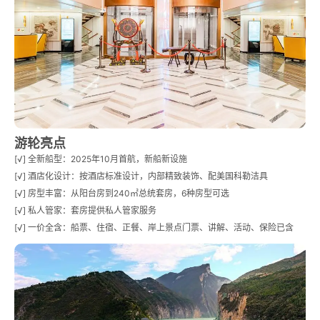
游轮亮点
[√] 全新船型：2025年10月首航，新船新设施
[√] 酒店化设计：按酒店标准设计，内部精致装饰、配美国科勒洁具
[√] 房型丰富：从阳台房到240㎡总统套房，6种房型可选
[√] 私人管家：套房提供私人管家服务
[√] 一价全含：船票、住宿、正餐、岸上景点门票、讲解、活动、保险已含