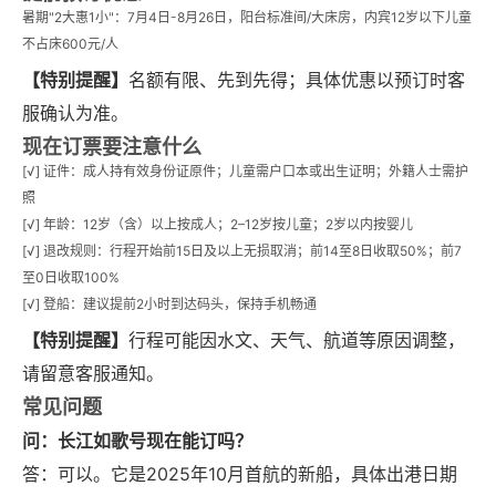
暑期"2大惠1小"：7月4日-8月26日，阳台标准间/大床房，内宾12岁以下儿童
不占床600元/人
【特别提醒】
名额有限、先到先得；具体优惠以预订时客
服确认为准。
现在订票要注意什么
[√] 证件：成人持有效身份证原件；儿童需户口本或出生证明；外籍人士需护
照
[√] 年龄：12岁（含）以上按成人；2–12岁按儿童；2岁以内按婴儿
[√] 退改规则：行程开始前15日及以上无损取消；前14至8日收取50%；前7
至0日收取100%
[√] 登船：建议提前2小时到达码头，保持手机畅通
【特别提醒】
行程可能因水文、天气、航道等原因调整，
请留意客服通知。
常见问题
问：长江如歌号现在能订吗？
答：可以。它是2025年10月首航的新船，具体出港日期