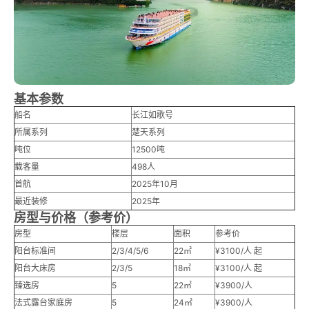
基本参数
船名
长江如歌号
所属系列
楚天系列
吨位
12500吨
载客量
498人
首航
2025年10月
最近装修
2025年
房型与价格（参考价）
房型
楼层
面积
参考价
阳台标准间
2/3/4/5/6
22㎡
¥3100/人 起
阳台大床房
2/3/5
18㎡
¥3100/人 起
臻选房
5
22㎡
¥3900/人
法式露台家庭房
5
24㎡
¥3900/人