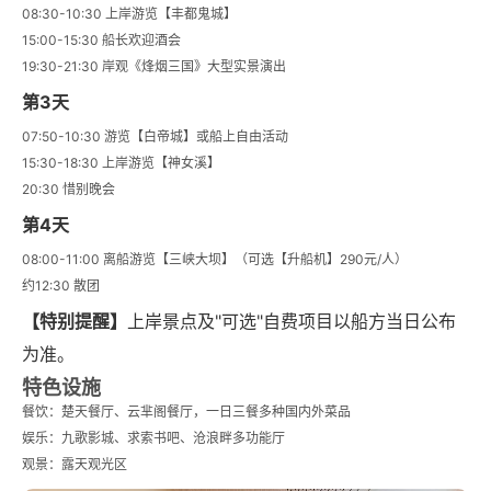
08:30-10:30 上岸游览【丰都鬼城】
15:00-15:30 船长欢迎酒会
19:30-21:30 岸观《烽烟三国》大型实景演出
第3天
07:50-10:30 游览【白帝城】或船上自由活动
15:30-18:30 上岸游览【神女溪】
20:30 惜别晚会
第4天
08:00-11:00 离船游览【三峡大坝】（可选【升船机】290元/人）
约12:30 散团
【特别提醒】
上岸景点及"可选"自费项目以船方当日公布
为准。
特色设施
餐饮：楚天餐厅、云芈阁餐厅，一日三餐多种国内外菜品
娱乐：九歌影城、求索书吧、沧浪畔多功能厅
观景：露天观光区