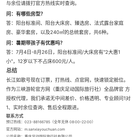
与余位请拨打官方热线实时查询。
问：有哪些房型？
答：阳台标准间、阳台大床房、臻选房、法式露台家庭
房、豪华套房，以及240㎡的总统套房，共6种。
问：暑期带孩子有优惠吗？
答：7月4日-8月26日，阳台标准间/大床房有"2大惠1
小"，12岁以下不占床600元/人。
总结
长江如歌号现在订票，打热线、点官网，快速锁定舱位。
作为三峡游轮官方网（重庆足动国际旅行社）全品牌官 方
授权代理，我们承诺无中间差价、价格透明、专业顾问1对
1、实时余位查询、售后全程跟进。
联系方式
预订热线：023-88166785（全年无休 08:00–22:00）
官方网站：m.sanxiayouchuan.com
公司名称：重庆足动国际旅行社有限公司