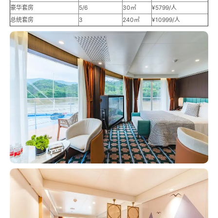
豪华套房
5/6
30㎡
¥5799/人
总统套房
3
240㎡
¥10999/人