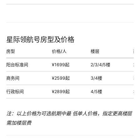
星际领航号房型及价格
房型
价格/人
楼层
面
阳台标准间
¥1699起
2/3/4/5楼
25
商务间
¥2599起
3/4楼
30
行政标间
¥2899起
4/5楼
35
注：以上价格为可选航期中最 低单人价格，指定更高楼层
需加楼层费