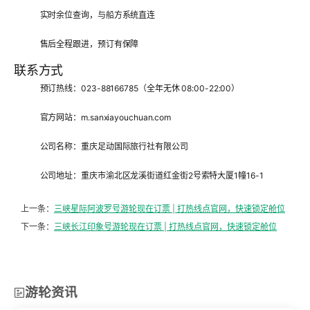
实时余位查询，与船方系统直连
售后全程跟进，预订有保障
联系方式
预订热线：
023-88166785
（全年无休 08:00-22:00）
官方网站：m.sanxiayouchuan.com
公司名称：重庆足动国际旅行社有限公司
公司地址：重庆市渝北区龙溪街道红金街2号索特大厦1幢16-1
上一条：
三峡星际阿波罗号游轮现在订票 | 打热线点官网，快速锁定舱位
下一条：
三峡长江印象号游轮现在订票 | 打热线点官网，快速锁定舱位
游轮资讯
