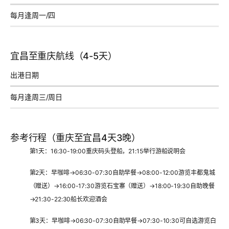
每月逢周一/四
¥
宜昌至重庆航线（4-5天）
出港日期
每月逢周三/周日
参考行程（重庆至宜昌4天3晚）
第1天
：16:30-19:00重庆码头登船，21:15举行游船说明会
第2天
：早咖啡→06:30-07:30自助早餐→08:00-12:00游览丰都鬼城
（赠送）→16:00-17:30游览石宝寨（赠送）→18:00-19:30自助晚餐
→21:30-22:30船长欢迎酒会
第3天
：早咖啡→06:30-07:30自助早餐→07:30-10:30可自选游览白