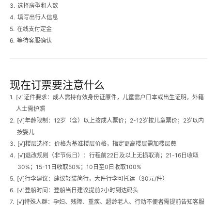
3.
选择房型和人数
4.
填写出行人信息
5.
在线支付定金
6.
等待客服确认
现在订票要注意什么
1.
[√]
证件要求
：成人需持有效身份证原件，儿童需户口本或出生证明，外籍
人士需护照
2.
[√]
年龄限制
：12岁（含）以上按成人票价；2-12岁按儿童票价；2岁以内
按婴儿
3.
[√]
楼层选择
：价格为基准楼层价格，指定更高楼层需加楼层费
4.
[√]
退改规则（非节假日）
：行程前22日及以上无损取消；21-16日收取
30%；15-11日收取50%；10日至0日收取100%
5.
[√]
行李建议
：建议轻装简行，大件行李可托运（30元/件）
6.
[√]
登船时间
：登船当日建议提前2小时到达码头
7.
[√]
特殊人群
：孕妇、残障、重疾、超龄老人、行动不便者需提前告知客服