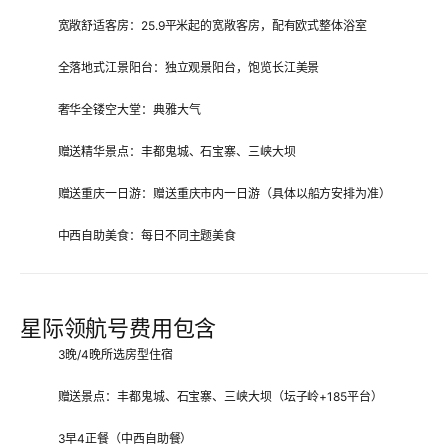
宽敞舒适客房
：25.9平米起的宽敞客房，配有欧式整体浴室
全落地式江景阳台
：独立观景阳台，饱览长江美景
奢华全镂空大堂
：典雅大气
赠送精华景点
：丰都鬼城、石宝寨、三峡大坝
赠送重庆一日游
：赠送重庆市内一日游（具体以船方安排为准）
中西自助美食
：每日不同主题美食
星际领航号费用包含
3晚/4晚所选房型住宿
赠送景点：丰都鬼城、石宝寨、三峡大坝（坛子岭+185平台）
3早4正餐（中西自助餐）