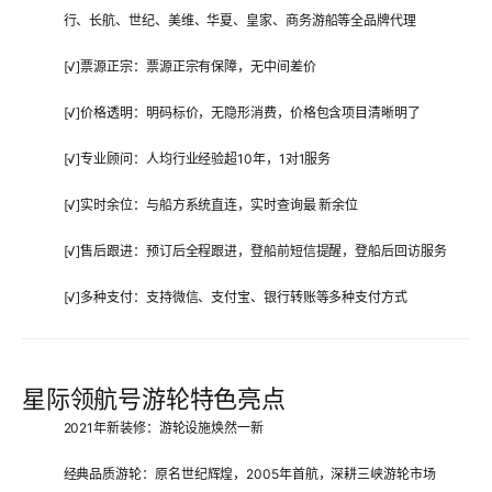
行、长航、世纪、美维、华夏、皇家、商务游船等全品牌代理
[√]
票源正宗
：票源正宗有保障，无中间差价
[√]
价格透明
：明码标价，无隐形消费，价格包含项目清晰明了
[√]
专业顾问
：人均行业经验超10年，1对1服务
[√]
实时余位
：与船方系统直连，实时查询最 新余位
[√]
售后跟进
：预订后全程跟进，登船前短信提醒，登船后回访服务
[√]
多种支付
：支持微信、支付宝、银行转账等多种支付方式
星际领航号游轮特色亮点
2021年新装修
：游轮设施焕然一新
经典品质游轮
：原名世纪辉煌，2005年首航，深耕三峡游轮市场