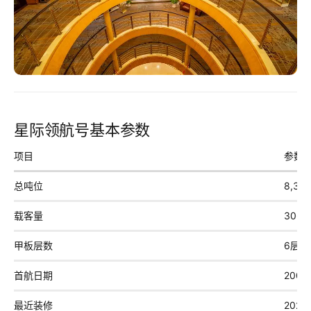
星际领航号基本参数
项目
参数
总吨位
8,35
载客量
306
甲板层数
6层
首航日期
2005
最近装修
2021