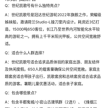
Q：世纪凯歌号有什么独特亮点？
A：世纪凯歌号是冠达世纪游轮2022年旗舰之作，荣耀级
姊妹船，邀请荷兰Studio-L操刀室内设计。耗资近3亿打
造，15000吨650客位，长江乃至世界内河智能化水平较
高的游轮之一。拥有上千平米阳光甲板，公共空间宽敞舒
适。
Q：适合什么人群选择？
A：世纪凯歌号适合追求品质体验的家庭出游、朋友结伴
及休闲度假。650人的载客量确保公共空间宽敞。家庭主
题套房适合带孩子出行，凯歌套房和总统套房适合追求品
质的游客。暑期儿童优惠活动，适合亲子家庭。
Q：包含哪些景点？
A：包含丰都鬼城/小官山古建筑群（2选1）、《烽烟三