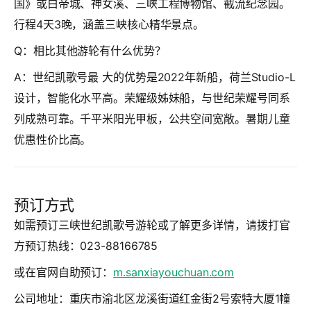
国》或白帝城、神女溪、三峡工程博物馆、截流纪念园。
行程4天3晚，涵盖三峡核心精华景点。
Q：相比其他游轮有什么优势？
A：世纪凯歌号最 大的优势是2022年新船，荷兰Studio-L
设计，智能化水平高。荣耀级姊妹船，与世纪荣耀号同系
列成熟可靠。千平米阳光甲板，公共空间宽敞。暑期儿童
优惠性价比高。
预订方式
如需预订三峡世纪凯歌号游轮或了解更多详情，请拨打官
方预订热线：
023-88166785
或在官网自助预订：
m.sanxiayouchuan.com
公司地址：重庆市渝北区龙溪街道红金街2号索特大厦1幢