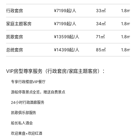
行政套房
¥7199起/人
33㎡
1.8m×
家庭主题客房
¥7199起/人
34㎡
1.8m×
凯歌套房
¥13599起/人
71㎡
1.8m×
总统套房
¥14399起/人
85㎡
1.8m×
VIP房型尊享服务
（行政套房/家庭主题客房）：
专享行政楼层VIP餐厅
游船停靠景点全览，赠送自费景点
24小时行政酒廊服务
凯歌俱乐部服务
船长私人酒会
欢迎果盘+欢迎红酒