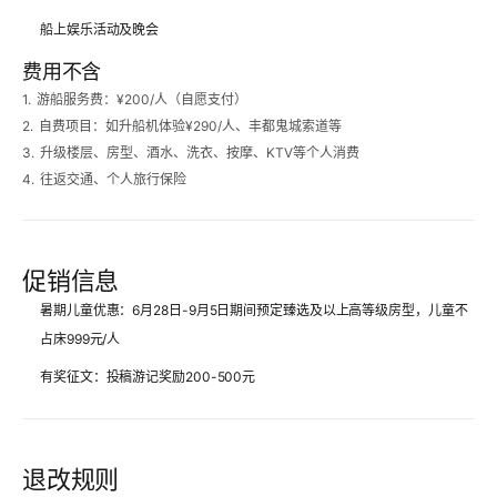
船上娱乐活动及晚会
费用不含
1.
游船服务费：¥200/人（自愿支付）
2.
自费项目：如升船机体验¥290/人、丰都鬼城索道等
3.
升级楼层、房型、酒水、洗衣、按摩、KTV等个人消费
4.
往返交通、个人旅行保险
促销信息
暑期儿童优惠
：6月28日-9月5日期间预定臻选及以上高等级房型，儿童不
占床999元/人
有奖征文
：投稿游记奖励200-500元
退改规则