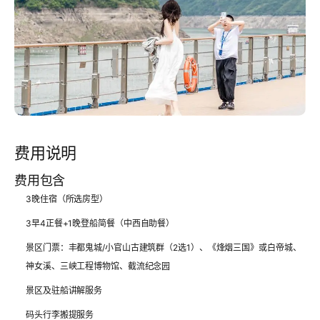
费用说明
费用包含
3晚住宿（所选房型）
3早4正餐+1晚登船简餐（中西自助餐）
景区门票：丰都鬼城/小官山古建筑群（2选1）、《烽烟三国》或白帝城、
神女溪、三峡工程博物馆、截流纪念园
景区及驻船讲解服务
码头行李搬提服务