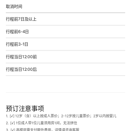
取消时间
行程前7日及以上
行程前6-4日
行程前3-1日
行程当日12:00前
行程当日12:00后
预订注意事项
1.
[√] 12岁（含）以上按成人票价；2-12岁按儿童票价；2岁以内按婴儿
2.
[√] 1位成人带1位儿童须用房1间，无法拼住
3.
[√] 高楼层需支付额外费用，详情请咨询客服