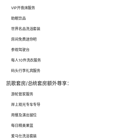
VIP开夜床服务
助眠饮品
世界名品洗浴套装
房间免费迷你吧
参观驾驶台
每人10件洗衣服务
码头行李礼宾服务
凯歌套房/总统套房额外尊享
：
游轮管家服务
岸上观光专车专导
用餐及演出留位
每日精美果篮
爱马仕洗浴套装