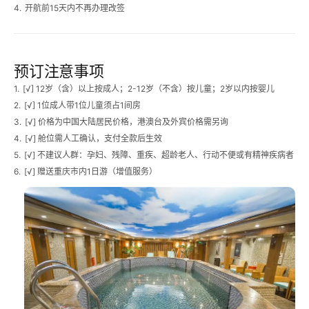
4.
开航前15天内不再办理改签
预订注意事项
1.
[√] 12岁（含）以上按成人；2-12岁（不含）按儿童；2岁以内按婴儿
2.
[√] 1位成人带1位儿童须占1间房
3.
[√] 价格为中国大陆居民价格，港澳台及外宾价格需另询
4.
[√] 舱位需人工确认，支付全款后生效
5.
[√] 不建议人群：孕妇、残障、重疾、超龄老人、行动不便或有精神疾病者
6.
[√] 赠送重庆市内1日游（增值服务）