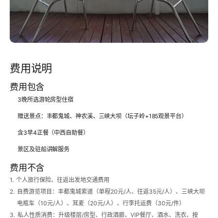
费用说明
费用包含
3晚所选游轮房型住宿
赠送景点：丰都鬼城、神农溪、三峡大坝（坛子岭+185观景平台）
含3早4正餐（中西自助餐）
景区及驻船讲解服务
费用不含
1.
个人旅行保险、往返出发地交通费用
2.
自费游览项目：丰都鬼城索道（单程20元/人、往返35元/人）、三峡大坝
电瓶车（10元/人）、耳麦（20元/人）、行李托运费（30元/件）
3.
私人性质消费：升级楼层/房型、行政酒廊、VIP餐厅、酒水、洗衣、按