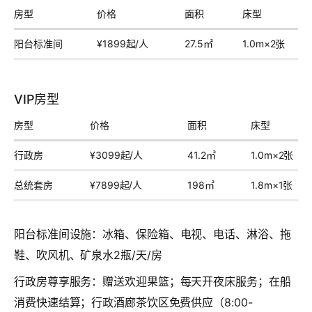
房型
价格
面积
床型
阳台标准间
¥1899起/人
27.5㎡
1.0m×2张
VIP房型
房型
价格
面积
床型
行政房
¥3099起/人
41.2㎡
1.0m×2张
总统套房
¥7899起/人
198㎡
1.8m×1张
阳台标准间设施
：冰箱、保险箱、电视、电话、淋浴、拖
鞋、吹风机、矿泉水2瓶/天/房
行政房尊享服务
：赠送欢迎果篮；每天开夜床服务；在船
消费快速结算；行政酒廊茶饮区免费供应（8:00-