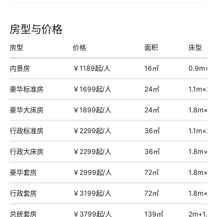
房型与价格
房型
价格
面积
床型
内景房
￥1189起/人
16㎡
0.9m×2
豪华标准房
￥1699起/人
24㎡
1.1m×2张
豪华大床房
￥1899起/人
24㎡
1.8m×1
行政标准房
￥2299起/人
36㎡
1.1m×2张
行政大床房
￥2299起/人
36㎡
1.8m×1
豪华套房
￥2999起/人
72㎡
1.8m×1
行政套房
￥3199起/人
72㎡
1.8m×1
总统套房
￥3799起/人
139㎡
2m+1.8