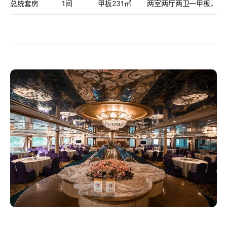
总统套房
1间
甲板231㎡
两室两厅两卫一甲板，VI