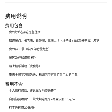
费用说明
费用包含
含2晚所选游轮房型住宿
赠送景点：张飞庙、白帝城、三峡大坝（坛子岭+185观景平台）游览
含2早2正餐（中西自助餐为主）
景区及驻船讲解服务
船上娱乐活动（晚会等）
重庆主城至万州码头、秭归港至宜昌游客中心的用车
费用不含
个人旅行保险、往返出发地交通费用
自费游览项目：三峡大坝电瓶车+耳麦讲解30元/人
行李托运费30元/件