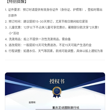
【特别提醒】
1.
证件要求
：预订时请提供有效身份证件（身份证、护照等），登船时需出
示原件
2.
预订时间
：建议提前15-30天预订，尤其节假日期间船位紧张
3.
儿童优惠
：12岁以下不占床儿童可享优惠价，暑期部分航次享"2大惠1
小"活动
4.
洗漱用品
：船上不提供一次性洗漱用品，需自备
5.
退改规则
：一般提前15天可免费退改，不足15天可能产生违约金
6.
行程调整
：如遇水位、天气等因素，航线可能调整，具体以船上通知为准