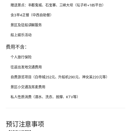
赠送景点：丰都鬼城、石宝寨、三峡大坝（坛子岭+185平台）
含3早4正餐（中西自助餐）
景区及驻船讲解服务
船上娱乐活动
费用不含：
个人旅行保险
往返出发地交通费用
自费游览项目（白帝城252元、升船机290元、神女溪220元等）
景区小交通及耳麦费用
私人性质消费（酒水、洗衣、按摩、KTV等）
预订注意事项