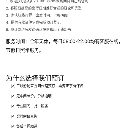
1.
致电预订热线023-88166785或访问官网在线咨询
2.
客服根据您的出行日期推荐合适的游轮和房型
3.
确认航线行程、出发时间、价格明细
4.
提供有效证件信息完成预订登记
5.
预订成功后发送确认短信和出团通知书
服务时间：
全年无休，每日08:00-22:00均有客服在线，
节假日照常服务。
为什么选择我们预订
[√] 三峡游轮官方网代理预订，票源正宗有保障
[√] 无中间差价，价格透明
[√] 专业顾问一对一服务
[√] 实时余位查询
[√] 售后全程跟进