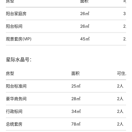
房型
面积
可住
阳台家庭房
26㎡
3人
阳台标间
26㎡
2人
观景套房(VIP)
45㎡
2人
星际水晶号：
房型
面积
可住人
阳台标准间
25㎡
2人
豪华商务间
28㎡
2人
行政标间
34㎡
2人
总统套房
78㎡
2人