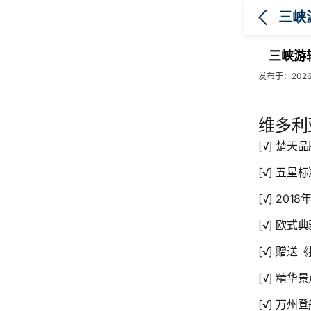
三峡游
发布于：2026
维多利
[√] 楚
[√] 五
[√] 20
[√] 欧
[√] 赠
[√] 精
[√] 万