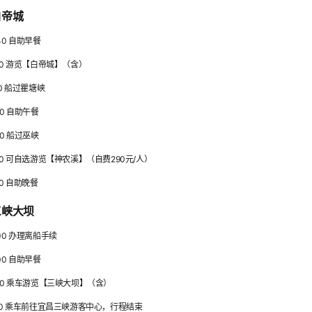
白帝城
:40 自助早餐
1:00 游览【白帝城】（含）
:30 船过瞿塘峡
:00 自助午餐
:00 船过巫峡
18:00 可自选游览【神农溪】（自费290元/人）
:30 自助晚餐
三峡大坝
7:00 办理离船手续
:00 自助早餐
11:00 乘车游览【三峡大坝】（含）
12:00 乘车前往宜昌三峡游客中心，行程结束