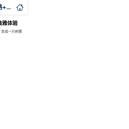

三峡游轮订票 | 维多利亚3号怎么订票？2026年订票攻略+欧式典雅体验
典雅体验
：变成一只刺猬