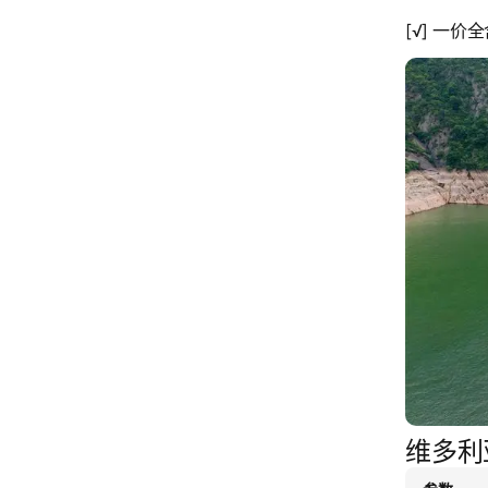
[√] 一
维多利