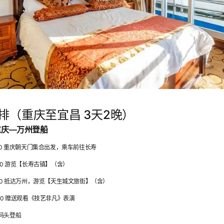
排（重庆至宜昌 3天2晚）
重庆—万州登船
12:00 重庆朝天门集合出发，乘车前往长寿
5:00 游览【长寿古镇】（含）
18:30 抵达万州，游览【天生城文旅街】（含）
21:00 赠送观看《技艺非凡》表演
州码头登船