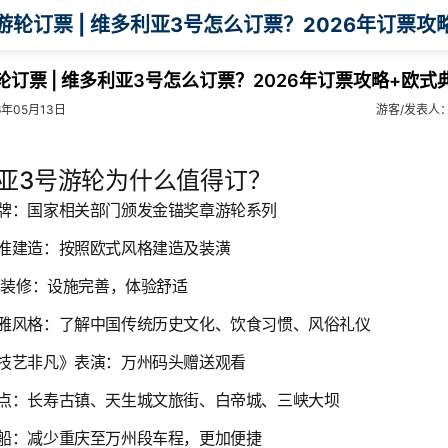
轮订票 | 维多利亚3号怎么订票？2026年订票攻略+欧式
年05月13日
游客/发表人
亚3号游轮为什么值得订？
天品牌：国家相关部门颁发金锚奖章游轮系列
星标准建造：按照欧式风格建造及装潢
18年装修：设施完善，体验舒适
式典雅风格：了解中国传统历史文化、饮食习惯、风俗礼仪
送《技艺非凡》表演：万州码头赠送观看
华景点：长寿古镇、天生城文旅街、白帝城、三峡大坝
州登船：减少重庆至万州段车程，更加便捷