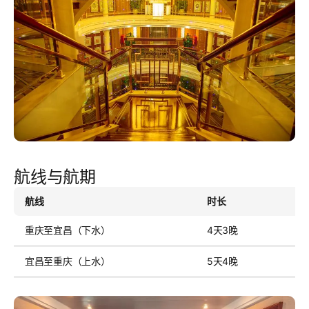
航线与航期
航线
时长
价
重庆至宜昌（下水）
4天3晚
2
宜昌至重庆（上水）
5天4晚
2