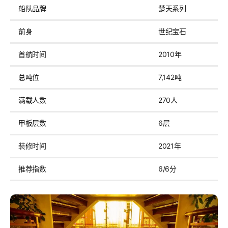
船队品牌
楚天系列
前身
世纪宝石
首航时间
2010年
总吨位
7,142吨
满载人数
270人
甲板层数
6层
装修时间
2021年
推荐指数
6/6分