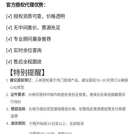
官方授权代理优势：
[√] 授权资质可查，价格透明
[√] 无中间差价，票源充足
[√] 专业顾问量身推荐
[√] 实时余位查询
[√] 售后全程跟进
【特别提醒】
1.
建议提前预订
：三峡游轮属于热门旅游产品，建议提前15-30天预订以确保
心仪房型
2.
证件要求
：价格仅限持中国内地居民身份证旅客，港澳台及其他国籍需另
行询价
3.
楼层选择
：价格为相应房型基础楼层价格，如需指定更高楼层需支付高楼
层费
4.
退改规则
：
行程开始前31日及以上：无损取消
行程前30-21日：收取20%