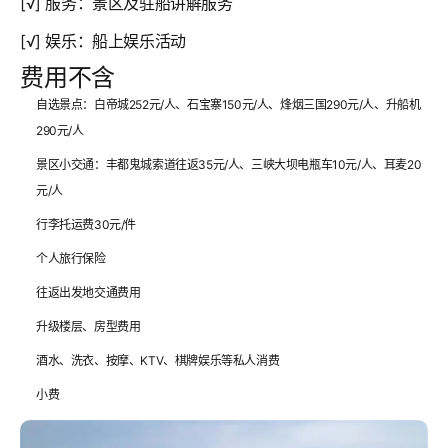
[√] 服务：景区及驻船讲解服务
[√] 娱乐：船上娱乐活动
费用不含
自选景点：白帝城252元/人、石宝寨150元/人、烽烟三国290元/人、升船机
290元/人
景区小交通：丰都鬼城索道往返35元/人、三峡大坝电瓶车10元/人、耳麦20
元/人
行李托运费30元/件
个人旅行保险
往返出发地交通费用
升级楼层、房型费用
酒水、洗衣、按摩、KTV、棋牌娱乐等私人消费
小费