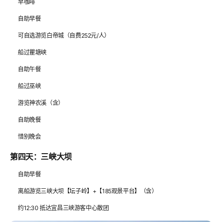
早咖啡
自助早餐
可自选游览白帝城（自费252元/人）
船过瞿塘峡
自助午餐
船过巫峡
游览神农溪（含）
自助晚餐
惜别晚会
第四天：三峡大坝
自助早餐
离船游览三峡大坝【坛子岭】+【185观景平台】（含）
约12:30 抵达宜昌三峡游客中心散团