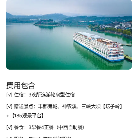
费用包含
[√] 住宿：3晚所选游轮房型住宿
[√] 赠送景点：丰都鬼城、神农溪、三峡大坝【坛子岭】
+【185观景平台】
[√] 餐食：3早餐4正餐（中西自助餐）