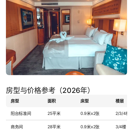
房型与价格参考（2026年）
房型
面积
床型
楼层
阳台标准间
25平米
0.9米x2张
2/3/4楼
商务间
28平米
0.9米x2张
3/4楼