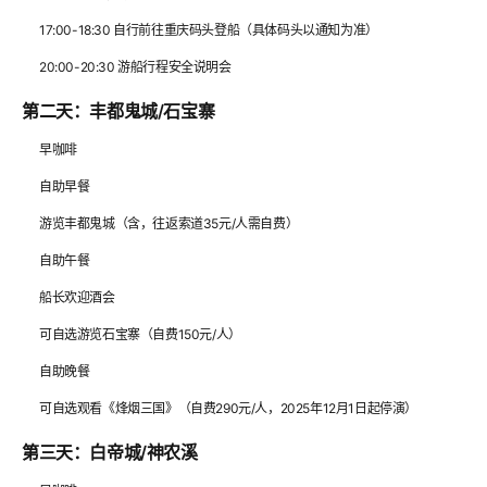
17:00-18:30 自行前往重庆码头登船（具体码头以通知为准）
20:00-20:30 游船行程安全说明会
第二天：丰都鬼城/石宝寨
早咖啡
自助早餐
游览丰都鬼城（含，往返索道35元/人需自费）
自助午餐
船长欢迎酒会
可自选游览石宝寨（自费150元/人）
自助晚餐
可自选观看《烽烟三国》（自费290元/人，2025年12月1日起停演）
第三天：白帝城/神农溪