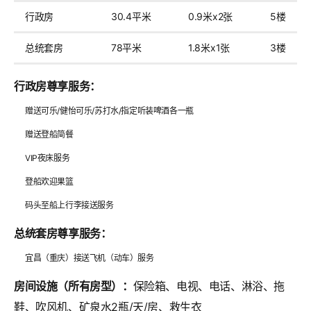
行政房
30.4平米
0.9米x2张
5楼
总统套房
78平米
1.8米x1张
3楼
行政房尊享服务：
赠送可乐/健怡可乐/苏打水/指定听装啤酒各一瓶
赠送登船简餐
VIP夜床服务
登船欢迎果篮
码头至船上行李接送服务
总统套房尊享服务：
宜昌（重庆）接送飞机（动车）服务
房间设施（所有房型）：
保险箱、电视、电话、淋浴、拖
鞋、吹风机、矿泉水2瓶/天/房、救生衣