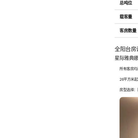
总吨位
载客量
客房数量
全阳台房
星际雅典
所有客房均
26平方米
房型选择：阳