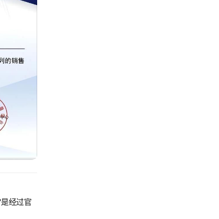
"是经过官