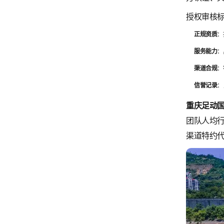
授权审核
正规资质
：
服务能力
：
渠道合规
：
信誉记录
：
重庆足动
团队人均行
渠道特约