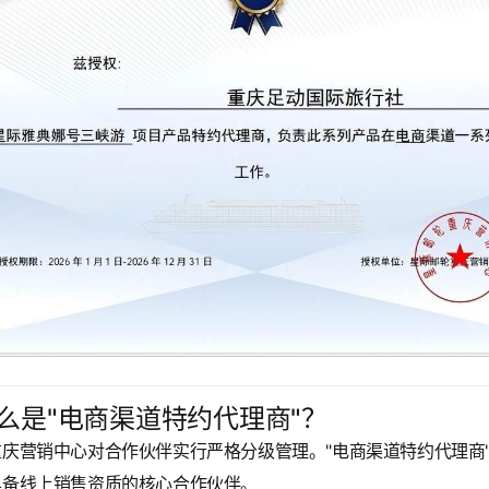
么是"电商渠道特约代理商"？
庆营销中心对合作伙伴实行严格分级管理。"电商渠道特约代理商
具备线上销售资质的核心合作伙伴。