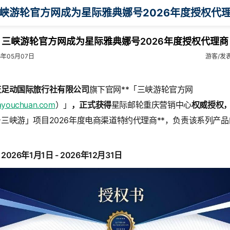
峡游轮官方网成为星际雅典娜号2026年度授权代
三峡游轮官方网成为星际雅典娜号2026年度授权代理商
6年05月07日
游客/发
庆足动国际旅行社有限公司
旗下官网**「三峡游轮官方网
ayouchuan.com
）」
，正式获得
星际邮轮重庆营销中心
权威授权
三峡游」项目2026年度电商渠道特约代理商**，负责该系列产
026年1月1日 - 2026年12月31日