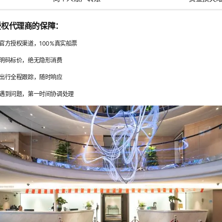
授权代理商的保障：
官方授权渠道，100%真实船票
明码标价，绝无隐形消费
出行全程跟踪，随时响应
遇到问题，第一时间协调处理