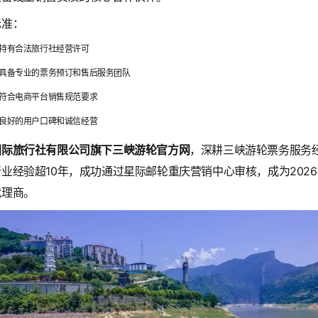
标准：
持有合法旅行社经营许可
具备专业的票务预订和售后服务团队
符合电商平台销售规范要求
良好的用户口碑和诚信经营
国际旅行社有限公司旗下三峡游轮官方网
，深耕三峡游轮票务服务
业经验超10年，成功通过星际邮轮重庆营销中心审核，成为202
代理商。