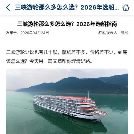

三峡游轮那么多怎么选？2026年选船指南
三峡游轮那么多怎么选？2026年选船指南
发布于：2026年04月24日
游客/发表人：蓦然
三峡游轮少说也有几十艘，航线差不多，价格差不少，到底
该怎么选？今天用一篇文章帮你理清思路。