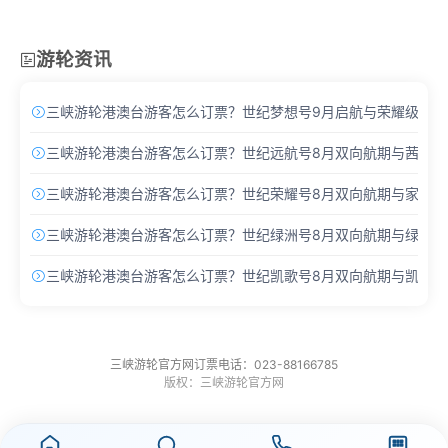
游轮资讯

三峡游轮港澳台游客怎么订票？世纪梦想号9月启航与荣耀级Pro

三峡游轮港澳台游客怎么订票？世纪远航号8月双向航期与茜茜酒

三峡游轮港澳台游客怎么订票？世纪荣耀号8月双向航期与家庭主

三峡游轮港澳台游客怎么订票？世纪绿洲号8月双向航期与绿洲套

三峡游轮港澳台游客怎么订票？世纪凯歌号8月双向航期与凯歌套

三峡游轮官方网订票电话：023-88166785
版权：三峡游轮官方网