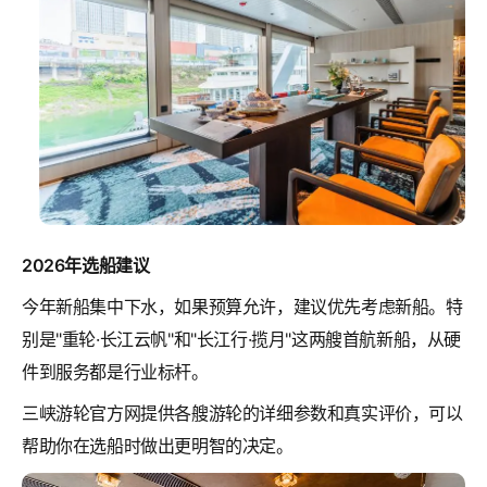
2026年选船建议
今年新船集中下水，如果预算允许，建议优先考虑新船。特
别是"重轮·长江云帆"和"长江行·揽月"这两艘首航新船，从硬
件到服务都是行业标杆。
三峡游轮官方网提供各艘游轮的详细参数和真实评价，可以
帮助你在选船时做出更明智的决定。