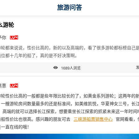
旅游问答
么游轮

予你
游轮都来说说，性价比高的，新的以及高端的，看了很多游轮都标榜自己
吨位都十几年的船了，真的是不好决策啊。

1689人浏览

黑蔥
游轮性价比高的一般都是些年限比较长的了，如黄金系列游轮；这两年的
，一艘游轮房间数量最多的还是标准间，如美维凯悦，华夏神女三号，长
等，高端的就可以选择长江探索，想要乘坐长江探索的抓紧未来这一年时间
新船性价比也很高。感兴趣的朋友可去
三峡游船票销售中心
官网看看，
是一直在线的哦！