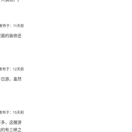
发布于：11天前
里面的装修还
发布于：12天前
一日游，虽然
发布于：15天前
不多，这艘游
出的有三峡之