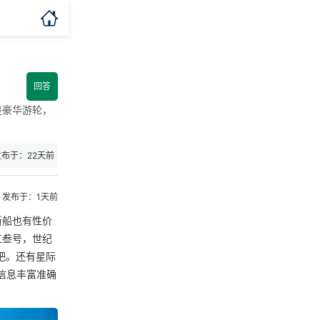

回答
是豪华游轮，
发布于：22天前
发布于：1天前
新船也有性价
江叁号，世纪
吧。还有星际
信息丰富准确