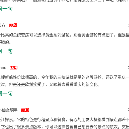
问一句

长存
价比高的总统套房可以选择黄金系列游轮。别看黄金游轮有点旧了，但是
不错的。
问一句

shou
这艘新船性价比很高的，今年我的三峡游就是坐的这艘游轮，还送了重庆
耍过，但是还是欣然接受了，又跟着去看看重庆的新变化。
问一句

小仙女明星
长江探索，它的特色是行程景点和餐食，有心的朋友大概都看到景点都差
，它也出了很多景点版本，你可以选择包含自己想要去的景点的航次，突