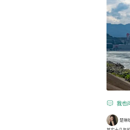

我也
楚琳
其实十几年