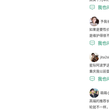

我也
予我
如果是要性
是维护得很

我也
jita2
星际阿波罗
重庆我以前

我也
萌萌
高端的推荐
轮就不一样