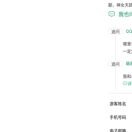
巅，神女天

我也
QQ
追问
哪里
一定
萌
追问
我和

评
游客姓名
手机号码
电子邮箱