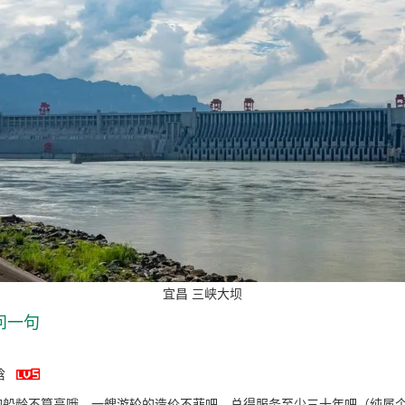
宜昌 三峡大坝
问一句

晗
的船龄不算高哦，一艘游轮的造价不菲吧，总得服务至少三十年吧（纯属