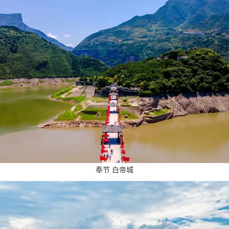
奉节 白帝城