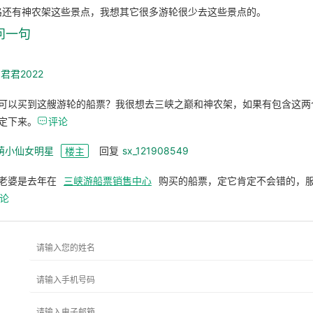
路还有神农架这些景点，我想其它很多游轮很少去这些景点的。
问一句
君君2022
可以买到这艘游轮的船票？我很想去三峡之巅和神农架，如果有包含这两
定下来。

评论
萌小仙女明星
回复
sx_121908549
楼主
老婆是去年在
三峡游船票销售中心
购买的船票，定它肯定不会错的，
论