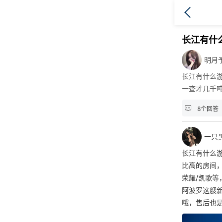
长江有什
明月
长江有什么
一查才几千

8个回答
一只
长江有什么
比高的房间
荣耀/凯歌
阿波罗这艘
哦，售后也