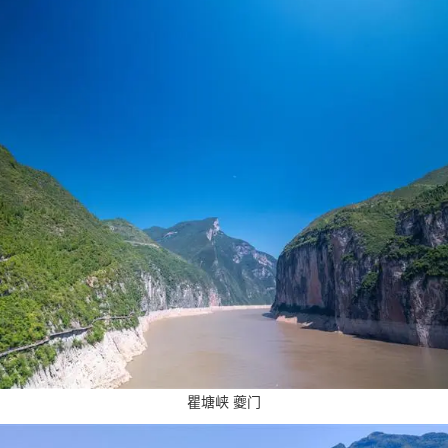
瞿塘峡 夔门