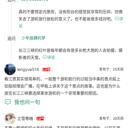
真的不要预定内景房，没有阳台的感觉就非常的压抑，仿佛
失去了游轮旅行放松的意义了。也不能省很多钱对吧。

评
论
少年放肆的梦
追问
长江三峡的红叶是每年都会有很多长枪大炮的人去拍摄，摄
影者的天堂。

评论

lengyue516
发布于：25天前
看江景其实很简单的，一般整个游轮航行的过程当中美的景点船上
驻船经理会广播，在甲板上讲关于这个景点的故事。这也是为什么
游览长江三峡要选择乘坐游轮的一个非常重要的原因。

我也问一句

立雪寒梅
发布于：28天前
不要一朝被蛇咬十年怕井绳，不是所有的旅游都会骗你。以前在游