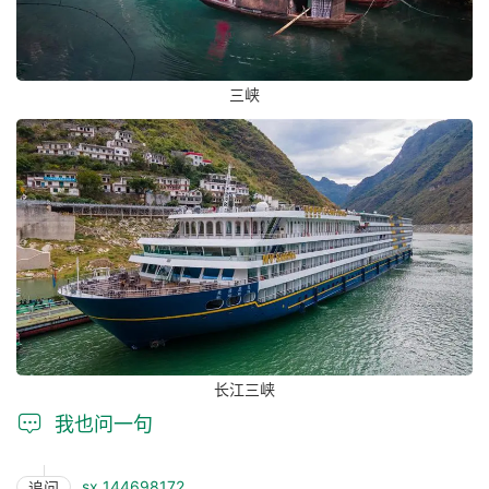
三峡
长江三峡

我也问一句
sx_144698172
追问