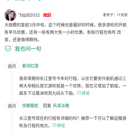

飞仙剑2022
发布于：11天前
大规模的复航3月中旬，这个时候也是最好的时候，很多游轮的开航
有早鸟优惠，还有一些有两大免一小的优惠，有些行程也有所 改
变，还是值得期待。

我也问一句
紫羽红莲
追问
我非常期待长江壹号今年的行程，以往它要坐升船机通过三
峡大坝相比其它游轮就是一个优势，现在又增加了航程，一
路东下过葛洲坝到九码头下船。

评论
坐觀龍蛇
回复
风清淡雅
追问
长江壹号现在的行程有详细的吗？推荐一下可以了解这艘游
轮及行程的地方。

评论