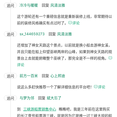
冷冷与暖暖
回复
风清淡雅
追问
这个游轮还有一个重磅信息就是重新装修上线，非常期待以
前的装修风格确实有点过时了。

评论
sx_144659273
回复
风清淡雅
追问
还增加了神女天路这个景点，以前就是换小船去游神女溪，
并且只能在船上仰望巫峡两岸的山峰，如果到神女天路的观
景台上去就能俯瞰整个巫峡了，那完全是不一样的视角。

评论
前方一百米
回复
心上邦迪
追问
说这么多赶快推荐一个了解详细信息的平台吧！

评论
与梦为邻
回复
斌大忘了
追问
到
三峡游船票销售中心
瞧瞧吧，我是三年前在这里购买
的长江壹号船票游三峡，就是因为它是唯一过三峡大坝的船