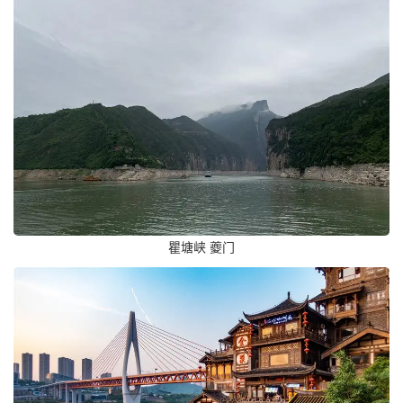
瞿塘峡 夔门