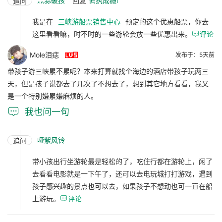
灬尛破孩
回复
偏执成瘾i
追问
我是在
三峡游船票销售中心
预定的这个优惠船票，你去
这里看看嘛，时不时的一些游轮会放一些优惠出来。

评论

Mole泪痣
发布于：5天前
带孩子游三峡累不累呢？本来打算就找个海边的酒店带孩子玩两三
天，但是孩子说都去了几次了不想去了，想到其它地方看看，我又
是一个特别嫌累嫌麻烦的人。

我也问一句
哑紫风铃
追问
带小孩出行坐游轮最是轻松的了，吃住行都在游轮上，闲了
去看看电影就是一下午了，还可以去电玩城打打游戏，遇到
孩子感兴趣的景点也可以去，如果孩子不想动也可一直在船
上游玩。

评论