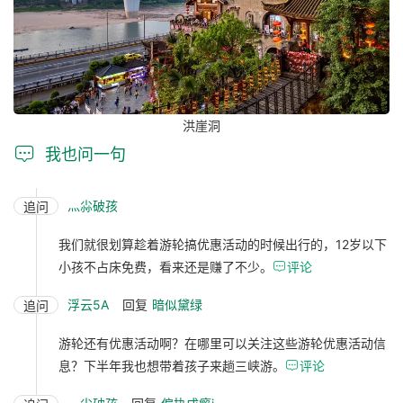
洪崖洞

我也问一句
灬尛破孩
追问
我们就很划算趁着游轮搞优惠活动的时候出行的，12岁以下
小孩不占床免费，看来还是赚了不少。

评论
浮云5A
回复
暗似黛绿
追问
游轮还有优惠活动啊？在哪里可以关注这些游轮优惠活动信
息？下半年我也想带着孩子来趟三峡游。

评论