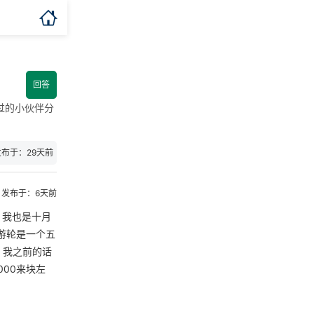

回答
过的小伙伴分
发布于：29天前
发布于：6天前
，我也是十月
游轮是一个五
。我之前的话
00来块左