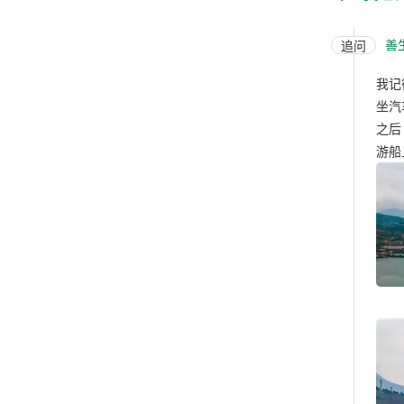
善
追问
我记
坐汽
之后
游船