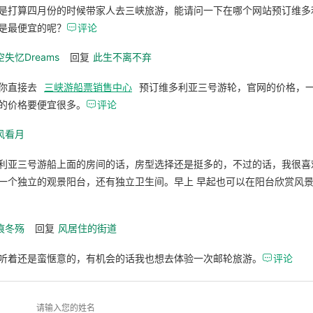
是打算四月份的时候带家人去三峡旅游，能请问一下在哪个网站预订维多
是最便宜的呢？

评论
空失忆Dreams
回复
此生不离不弃
你直接去
三峡游船票销售中心
预订维多利亚三号游轮，官网的价格，
的价格要便宜很多。

评论
风看月
利亚三号游船上面的房间的话，房型选择还是挺多的，不过的话，我很喜
一个独立的观景阳台，还有独立卫生间。早上 早起也可以在阳台欣赏风
痕冬殇
回复
风居住的街道
听着还是蛮惬意的，有机会的话我也想去体验一次邮轮旅游。

评论