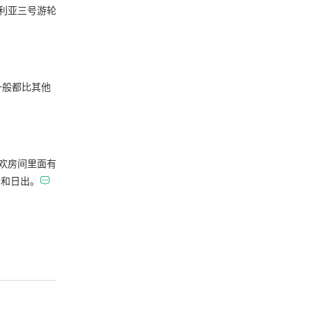
利亚三号游轮
一般都比其他
欢房间里面有
景和日出。
