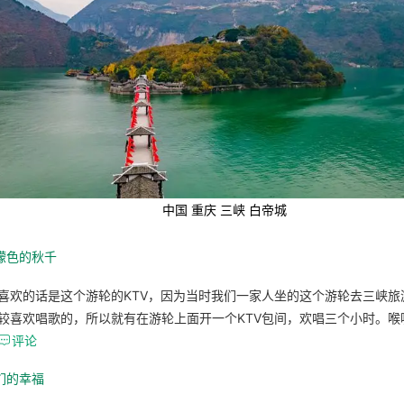
中国 重庆 三峡 白帝城
檬色的秋千
喜欢的话是这个游轮的KTV，因为当时我们一家人坐的这个游轮去三峡旅
较喜欢唱歌的，所以就有在游轮上面开一个KTV包间，欢唱三个小时。喉

评论
们的幸福