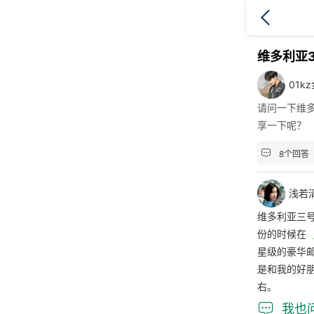
维多利亚
01k
请问一下维
享一下呢？

8个回答
浅若
维多利亚三
份的时候在
星级的豪华邮
是和我的好朋
右。

我也