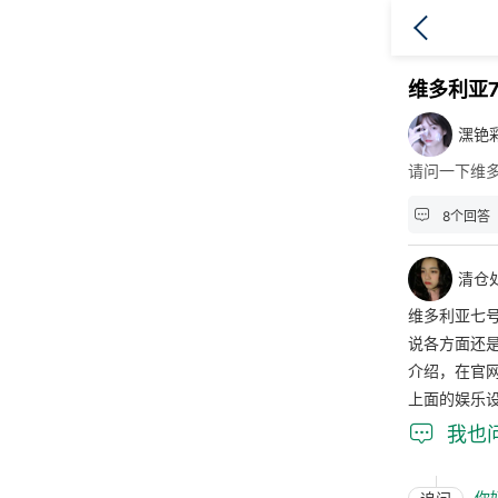
维多利亚
潶铯
请问一下维

8个回答
清仓
维多利亚七
说各方面还
介绍，在官
上面的娱乐

我也
你