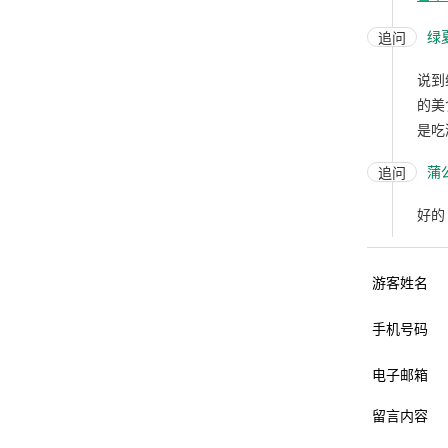
绿
追问
说到
的美
是吃
蒲
追问
好的
游客姓名
手机号码
电子邮箱
留言内容