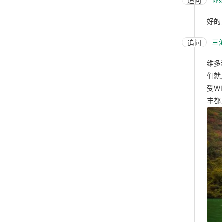
追问
好的
三
追问
维多
们就
受W
丰都