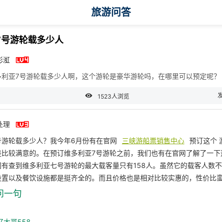
旅游问答
7号游轮载多少人

彩渱
多利亚7号游轮载多少人啊，这个游轮是豪华游轮吗，在哪里可以预定呢？

1523人浏览

处理
号游轮载多少人？我今年6月份有在官网
三峡游船票销售中心
预订这个 
是比较满意的。在预订维多利亚7号游轮之前，我们也有在官网了解了一下
网有查到维多利亚七号游轮的最大载客量只有158人。虽然它的载客人数
设置以及餐饮设施都是挺齐全的。而且价格也是相对比较实惠的，性价比
问一句
好大哥558