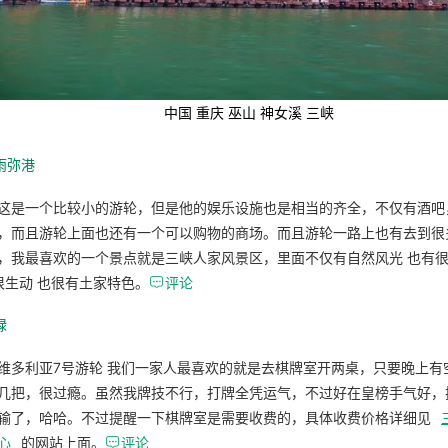
中国 重庆 巫山 神女溪 三峡
雨弥港
这是一个比较小的游轮，但是他的娱乐设施也是相当的齐全，不仅有酒吧
，而且游轮上面也还有一个可以购物的商场。而且游轮一路上也有去到很
，我最喜欢的一个景点就是三峡人家风景区，里面不仅有自然风光 也有
很生动 也很有土家特色。

评论
绿
维多利亚7号游轮 我们一家人最喜欢的就是去棋牌室开两桌，只要晚上有
几把，很过瘾。虽然我牌技不行，打牌全凭运气，不过好在皇榜手气好，
输了，哈哈。不过提醒一下棋牌室是需要收费的，具体收费价格详细见
心
的网站上面。

评论