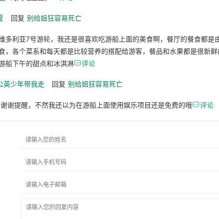
夏
回复
别给姐狂容易死亡
维多利亚7号游轮，我还是很喜欢吃游船上面的美食啊，餐厅的餐食都是
食，各个菜系和每天都是比较营养的搭配给游客，餐品和水果都是很新鲜
游船下午的甜点和冰淇淋

评论
公英少年带我走
回复
别给姐狂容易死亡
 谢谢提醒，不然我还以为在游船上面使用娱乐项目还是免费的哦

评论