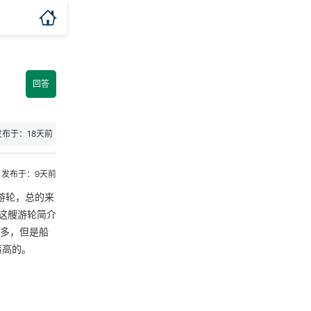

回答
发布于：18天前
发布于：9天前
游轮，总的来
这艘游轮简介
不多，但是船
蛮高的。