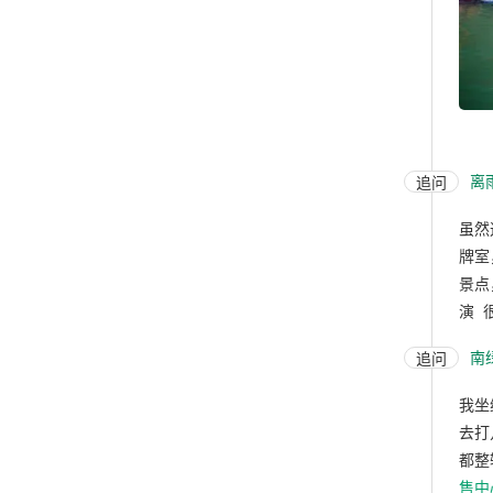
离
追问
虽然
牌室
景点
演 
南
追问
我坐
去打
都整
售中