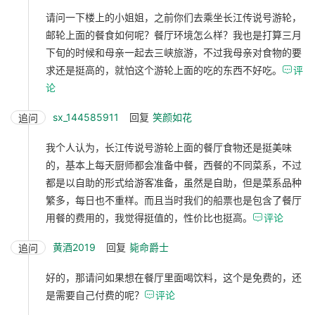
请问一下楼上的小姐姐，之前你们去乘坐长江传说号游轮，
邮轮上面的餐食如何呢？餐厅环境怎么样？我也是打算三月
下旬的时候和母亲一起去三峡旅游，不过我母亲对食物的要
求还是挺高的，就怕这个游轮上面的吃的东西不好吃。

评
论
sx_144585911
回复
笑颜如花
追问
我个人认为，长江传说号游轮上面的餐厅食物还是挺美味
的，基本上每天厨师都会准备中餐，西餐的不同菜系，不过
都是以自助的形式给游客准备，虽然是自助，但是菜系品种
繁多，每日也不重样。而且当时我们的船票也是包含了餐厅
用餐的费用的，我觉得挺值的，性价比也挺高。

评论
黄酒2019
回复
毙命爵士
追问
好的，那请问如果想在餐厅里面喝饮料，这个是免费的，还
是需要自己付费的呢？

评论