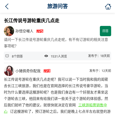

旅游问答
长江传说号游轮重庆几点走

孙悟空嘲人
回答
请问一下长江传说号游轮重庆几点走呢，有不有订游轮的相关注意
事项呢？


发布于：18天前
8个回答
1531人浏览

小猪佩奇你配我
发布于：12天前
长江传说号游轮在重庆几点走呢？我可以说一下当时我和我的闺密
去长江三峡旅游，我们也是在官网选择的长江传说号豪华游轮，当
时为什么要选择这艘游轮呢？也是我们身边有一个好朋友才乘坐这
个游轮去三峡，他回来有给我们讲一些关于这个游轮的体验感，然
后我们就听了他的建议，就很快就决定在官网
三峡游船票销售中
心
订这艘游轮了，预订游轮之后，我们是晚上七点半左右就登的游