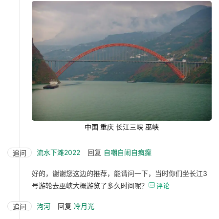
中国 重庆 长江三峡 巫峡
流水下滩2022
回复
自嘲自闹自疯癫
追问
好的，谢谢您这边的推荐，能请问一下，当时你们坐长江3
号游轮去巫峡大概游览了多久时间呢？

评论
泃河
回复
冷月光
追问