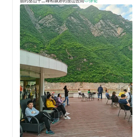
丽的巫山十二峰和飘渺的巫山云雨

评论