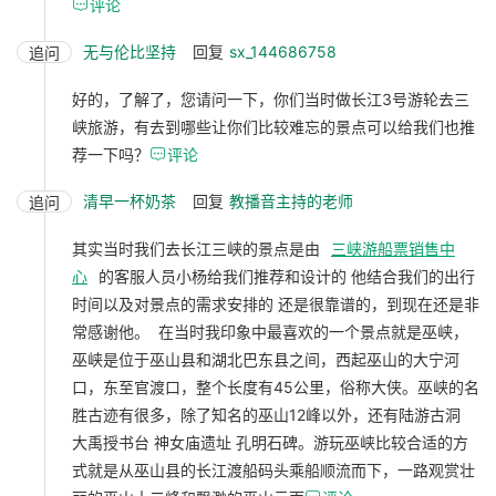

评论
无与伦比坚持
回复
sx_144686758
追问
好的，了解了，您请问一下，你们当时做长江3号游轮去三
峡旅游，有去到哪些让你们比较难忘的景点可以给我们也推
荐一下吗？

评论
清早一杯奶茶
回复
教播音主持的老师
追问
其实当时我们去长江三峡的景点是由
三峡游船票销售中
心
的客服人员小杨给我们推荐和设计的 他结合我们的出行
时间以及对景点的需求安排的 还是很靠谱的，到现在还是非
常感谢他。 在当时我印象中最喜欢的一个景点就是巫峡，
巫峡是位于巫山县和湖北巴东县之间，西起巫山的大宁河
口，东至官渡口，整个长度有45公里，俗称大侠。巫峡的名
胜古迹有很多，除了知名的巫山12峰以外，还有陆游古洞
大禹授书台 神女庙遗址 孔明石碑。游玩巫峡比较合适的方
式就是从巫山县的长江渡船码头乘船顺流而下，一路观赏壮