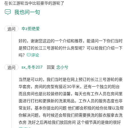
在长江游轮当中比较豪华的游轮了

我也问一句
夲z拒绝爱
追问
好的，谢谢您这边的一个介绍和推荐，能请问一下你们当时
是预订的长江三号游轮的什么房型呢？可以给我们介绍一下
吗？

评论
sx_冬冬207
回复
念小兮
追问
当然是可以的，我们当时是在网上预订的长江三号游轮的豪
华套房，房间的房型有接近30平米，还有一个独立的阳台
而且房间也是比较装修的温馨，每天也有工作人员在房间里
面进行打扫和更换新的洗漱用品，工作人员的服务态度也非
常友好。基本你提出的问题 他们都会积极的给你处理以及帮
你解决问题，有时候还会帮我们把需要换洗的脏衣服拿去洗
衣房 洗好之后再给我们放回房间 这个细节真的是做的很好