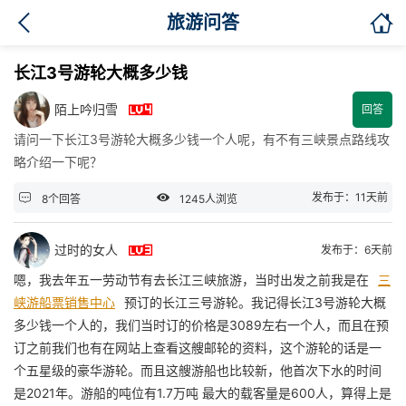

旅游问答
长江3号游轮大概多少钱

陌上吟归雪
回答
请问一下长江3号游轮大概多少钱一个人呢，有不有三峡景点路线攻
略介绍一下呢？


发布于：11天前
8个回答
1245人浏览

过时的女人
发布于：6天前
嗯，我去年五一劳动节有去长江三峡旅游，当时出发之前我是在
三
峡游船票销售中心
预订的长江三号游轮。我记得长江3号游轮大概
多少钱一个人的，我们当时订的价格是3089左右一个人，而且在预
订之前我们也有在网站上查看这艘邮轮的资料，这个游轮的话是一
个五星级的豪华游轮。而且这艘游船也比较新，他首次下水的时间
是2021年。游船的吨位有1.7万吨 最大的载客量是600人，算得上是