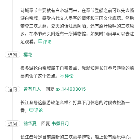
诗城奉节主要就有白帝城而来，在奉节登船之前可以先去畅
游白帝城，感受古代文人墨客的情怀和三国文化底蕴。然后
攀登三峡之巅，夏天的话注意防晒；还有原汁原味的三峡原
乡。在奉节码头附近有一所博物馆，如果时间尚早可以去驻
足观看。

评论
樱花
追问
很多游轮白帝城属于自费景点，我就知道长江叁号游轮的船
票包含了这个景点。

评论
曾有几人
回复
sx_144903015
追问
长江叁号这艘游轮怎么样？打算下月休息的时候去旅游一
番。

评论
翁华夏
回复
书煮日月
追问
长江叁号是目前最新的三峡豪华游轮，船上设有娱乐中心，