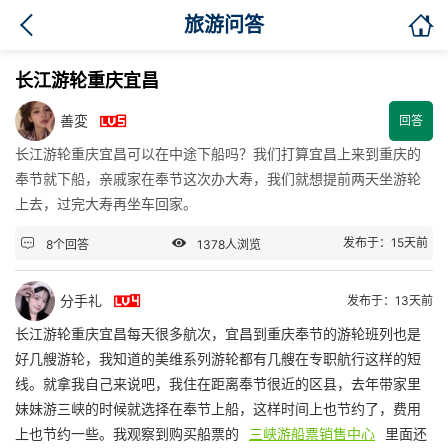

旅游问答
长江游轮重庆宜昌

善変
回答
长江游轮重庆宜昌可以在中途下船吗？我们打算宜昌上来到重庆的
奉节就下船，亲戚家在奉节这次办大寿，我们就想提前两天坐游轮
上去，过完大寿再坐车回家。


发布于：15天前
8个回答
1378人浏览

分手礼
发布于：13天前
长江游轮重庆宜昌每天很多航次，宜昌到重庆奉节的游轮班列也是
好几艘游轮，我知道的美维系列游轮都有几艘在专职航行这样的短
线。就拿我自己来说吧，我住在距离奉节很近的区县，去年带家里
妹妹游三峡的时候就选择在奉节上船，这样时间上也节约了，费用
上也节约一些。我观察到购买船票的
三峡游船票销售中心
里面还