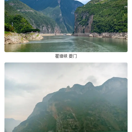
瞿塘峡 夔门