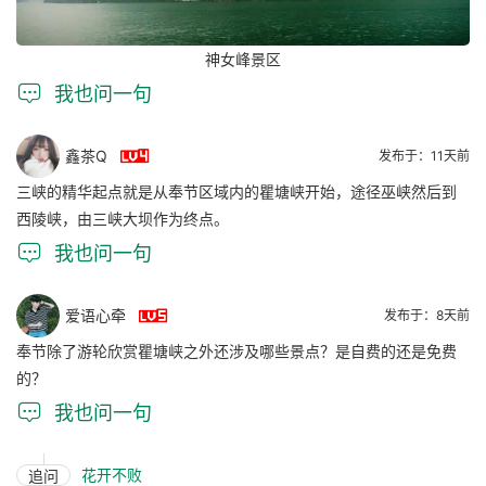
神女峰景区

我也问一句

鑫茶Q
发布于：11天前
三峡的精华起点就是从奉节区域内的瞿塘峡开始，途径巫峡然后到
西陵峡，由三峡大坝作为终点。

我也问一句

爱语心牵
发布于：8天前
奉节除了游轮欣赏瞿塘峡之外还涉及哪些景点？是自费的还是免费
的？

我也问一句
花开不败
追问