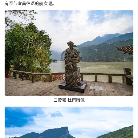
有奉节宜昌往返的航次呢。
白帝城 杜甫雕像