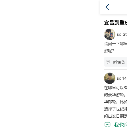
宜昌到重
sx_S
请问一下哪
游呢？

8个回答
sx_1
在哪里可以
的豪华游轮
华邮轮，比
选择了世纪
的出发日期

我也