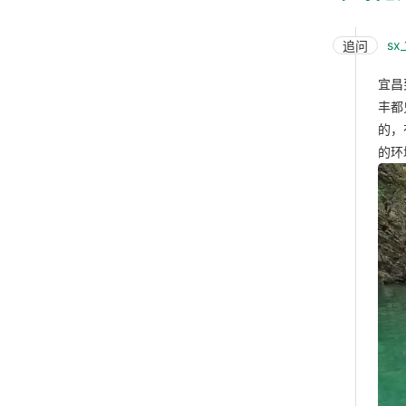
sx
追问
宜昌
丰都
的，
的环