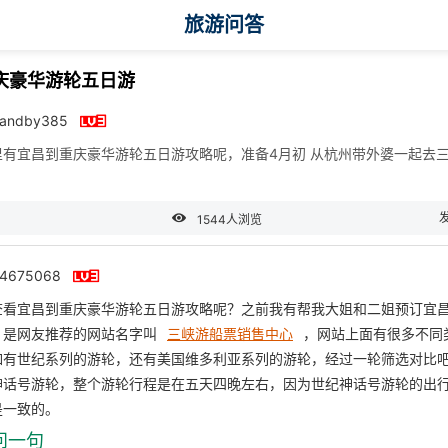
旅游问答
庆豪华游轮五日游

tandby385
里有宜昌到重庆豪华游轮五日游攻略呢，准备4月初 从杭州带外婆一起去

1544人浏览

44675068
查看宜昌到重庆豪华游轮五日游攻略呢？之前我有帮我大姐和二姐预订宜
，是网友推荐的网站名字叫
三峡游船票销售中心
，网站上面有很多不同
如有世纪系列的游轮，还有美国维多利亚系列的游轮，经过一轮筛选对比
神话号游轮，整个游轮行程是在五天四晚左右，因为世纪神话号游轮的出
是一致的。
问一句