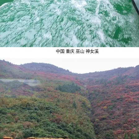
中国 重庆 巫山 神女溪