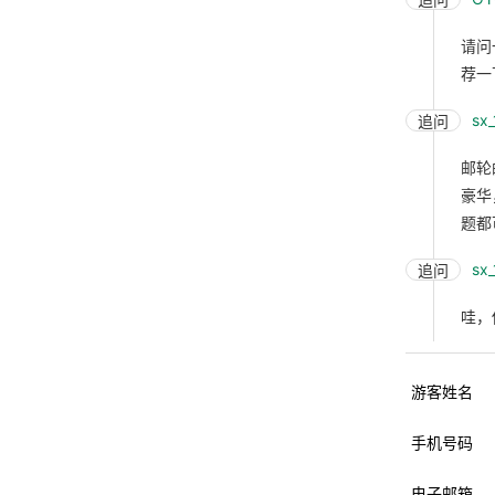
请问
荐一
sx
追问
邮轮
豪华
题都
sx
追问
哇，
游客姓名
手机号码
电子邮箱