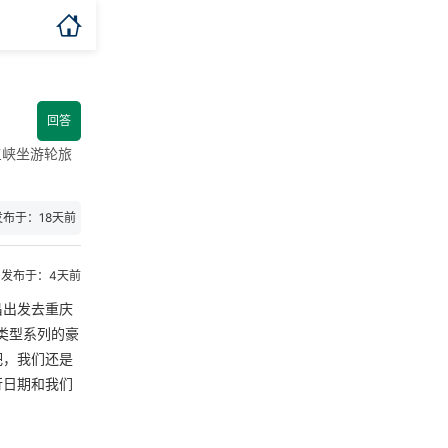

回答
三峡坐游轮旅
发布于：18天前
发布于：4天前
昌出发去重庆
类型系列的豪
吧，我们还是
行日期和我们