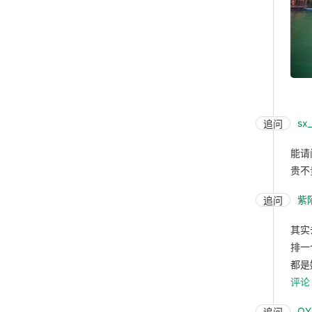
sx
追问
能请
贵不
紫
追问
其实
排一
都是
评论
OY
追问