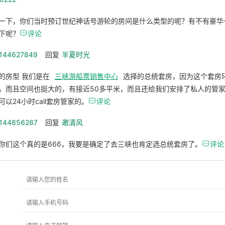
一下，你们当时预订世纪神话号游轮的房间是什么类型的呢？有不有豪华
下呢？

评论
_144627849
回复
半夏时光
的房型 我们是在
三峡游船票销售中心
选择的总统套房，因为这个套房
，而且空间也挺大的，有接近50多平米，而且还给我们安排了私人的管
可以24小时call套房管家的。

评论
_144856287
回复
邀清风
你们这个真的是666，我要是确定了去三峡也肯定选总统套房了。

评论