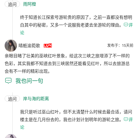
雨阿橙
追问
终于知道长江探索号游轮贵的原因了，之前一直都没有想明
白其中的秘密，又多一个说服我老婆去坐游轮的理由。

评
论

晴栀渝菀歌
发布于：15天前
亲眼目睹了壮美的巫峡红叶景象，给这次三峡之旅增添了不一样的
色彩，其实我都不知道去到三峡居然还能看见红叶，所以去旅游总
会有不一样的精彩出现。

我也问一句
岸与海的距离
追问
我只是听过巫山红叶，但不太清楚什么时候去最合适，请问
楼主是在几月份去的，我也计划计划明年的游轮之旅。

评
论