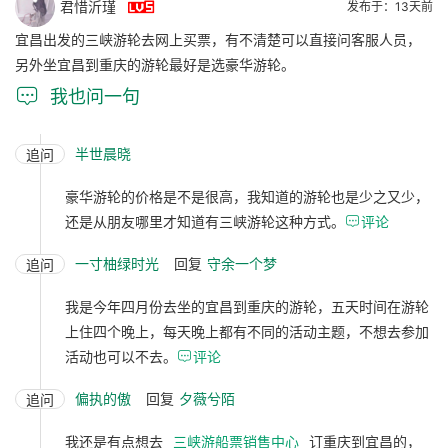

君惜沂瑾
发布于：13天前
宜昌出发的三峡游轮去网上买票，有不清楚可以直接问客服人员，
另外坐宜昌到重庆的游轮最好是选豪华游轮。

我也问一句
半世晨晓
追问
豪华游轮的价格是不是很高，我知道的游轮也是少之又少，
还是从朋友哪里才知道有三峡游轮这种方式。

评论
一寸柚绿时光
回复
守余一个梦
追问
我是今年四月份去坐的宜昌到重庆的游轮，五天时间在游轮
上住四个晚上，每天晚上都有不同的活动主题，不想去参加
活动也可以不去。

评论
偏执的傲
回复
夕薇兮陌
追问
我还是有点想去
三峡游船票销售中心
订重庆到宜昌的，