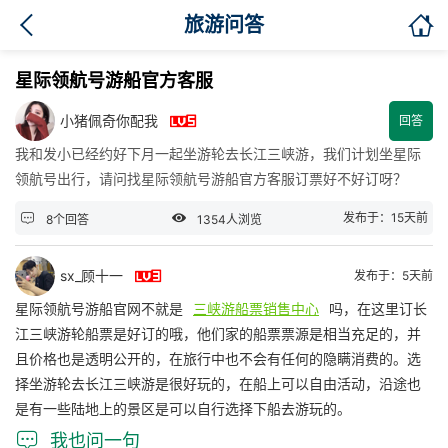

旅游问答
星际领航号游船官方客服

小猪佩奇你配我
回答
我和发小已经约好下月一起坐游轮去长江三峡游，我们计划坐星际
领航号出行，请问找星际领航号游船官方客服订票好不好订呀？


发布于：15天前
8个回答
1354人浏览

sx_顾十一
发布于：5天前
星际领航号游船官网不就是
三峡游船票销售中心
吗，在这里订长
江三峡游轮船票是好订的哦，他们家的船票票源是相当充足的，并
且价格也是透明公开的，在旅行中也不会有任何的隐瞒消费的。选
择坐游轮去长江三峡游是很好玩的，在船上可以自由活动，沿途也
是有一些陆地上的景区是可以自行选择下船去游玩的。

我也问一句