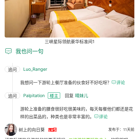
三峡星际领航豪华标准间1

我也问一句
Luo_Ranger
追问
我想问一下游轮上餐厅准备的伙食好不好吃呀？

评论
Palpitation
回复
晴妹儿
追问
楼主
游轮上准备的膳食很好吃很美味的，每天每餐他们都还是花
样的出菜品的，种类也是非常丰富的。

评论

树上的向日葵
发布于：11天前