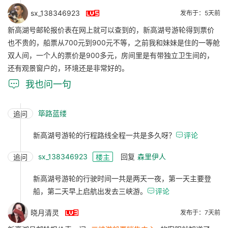

sx_138346923
发布于：5天前
新高湖号邮轮报价表在网上就可以查到的，新高湖号游轮得到票价
也不贵的，船票从700元到900元不等，之前我和妹妹是住的一等舱
双人间，一个人的票价是900多元，房间里是有带独立卫生间的，
还有观景窗户的，环境还是非常好的。

我也问一句
筚路蓝缕
追问
新高湖号游轮的行程路线全程一共是多久呀？

评论
sx_138346923
回复
森里伊人
追问
楼主
新高湖号游轮的行驶时间一共是两天一夜，第一天主要登
船，第二天早上启航出发去三峡游。

评论

晓月清灵
发布于：7天前