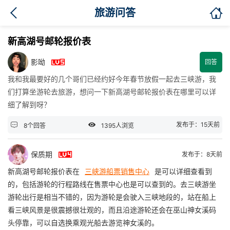

旅游问答
新高湖号邮轮报价表

影呦
回答
我和我最要好的几个哥们已经约好今年春节放假一起去三峡游，我
们打算坐游轮去旅游，想问一下新高湖号邮轮报价表在哪里可以详
细了解到呀？


发布于：15天前
8个回答
1395人浏览

保质期
发布于：8天前
新高湖号邮轮报价表在
三峡游船票销售中心
是可以详细查看到
的，包括游轮的行程路线在售票中心也是可以查到的。去三峡游坐
游轮出行是相当不错的，因为游轮是会驶入三峡地段的，站在船上
看三峡风景是很震撼很壮观的，而且沿途游轮还会在巫山神女溪码
头停靠，可以自选换乘观光船去游览神女溪的。