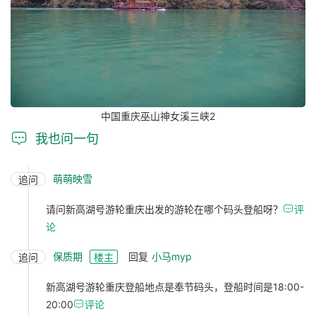
中国重庆巫山神女溪三峡2

我也问一句
萌萌映雪
追问
请问新高湖号游轮重庆出发的游轮在哪个码头登船呀？

评
论
保质期
回复
小马myp
追问
楼主
新高湖号游轮重庆登船地点是奉节码头，登船时间是18:00-
20:00

评论