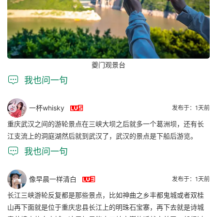
夔门观景台

我也问一句

一杯whisky
发布于：1天前
重庆武汉之间的游轮景点在三峡大坝之后就多一个葛洲坝，还有长
江支流上的洞庭湖然后就到武汉了，武汉的景点是下船后游览。

我也问一句

像早晨一样清白
发布于：1天前
长江三峡游轮反复都是那些景点，比如神曲之乡丰都鬼城或者双桂
山再下面就是位于重庆忠县长江上的明珠石宝寨，再下去就是诗城