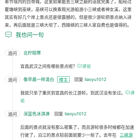
奉节境内的白帝城，这里如果能去三峡之巅的话就完美了，船经过
瞿塘峡到巫峡，巫峡可以换乘观光游船游小三峡或者神女溪，这里
其实有好几个岸上景点还是很震撼的，但是很少游轮把景点纳入进
来，再后面就是三峡大坝了，西陵峡的三峡人家自费也是值得的。

我也问一句
北柠陌寒
追问
宜昌武汉之间有哪些景点呢？

评论
像早晨一样清白
回复
liaoyu1012
追问
楼主
我就只坐了重庆到宜昌的长江游轮，到武汉没有坐过。

评
论
深蓝色冰淇淋
回复
liaoyu1012
追问
后面的景点就没有那么密集了，而且游轮很多时候都在加速
行驶了，沿江的景点较前面就要少一些了。去年在
三峡游