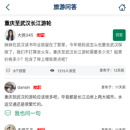

旅游问答
重庆至武汉长江游轮

大扬345
回答
妹妹在武汉读书毕业就留在了那里，今年爸妈说怎么也要去武汉探
探了，我们不打算坐火车，重庆至武汉长江游轮需要多少天？船票
价格多少？包含了岸上哪些景点呢？


发布于：12天前
8个回答
1315人浏览

dansin
发布于：11天前
重庆到武汉的游轮应该很多吧，毕竟都是长江沿岸上两大城市，水
运交通还是很繁忙的。

我也问一句
多情先生
发布于：11天前