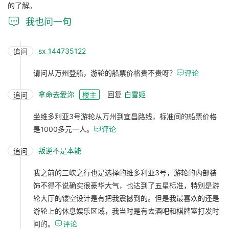
的了解。

我也问一句
sx_144735122
追问
请问从万州登船，游轮的船票价格贵不贵呀？

评论
拿命去愛沵
回复
白雪姬
追问
楼主
坐维多利亚3号游轮从万州到宜昌路线，标准间的船票价格
是1000多元一人。

评论
叛逆不是本能
追问
我之前的三峡之行也是选择的维多利亚3号，游轮的内部装
饰不得不说确实很豪华大气，也达到了五星标准，特别是游
轮大厅的镂空设计是有把我震撼到的。但是我最喜欢的还是
游轮上的休息娱乐区域，我当时是有去酒吧和棋牌室打发时
间的。

评论