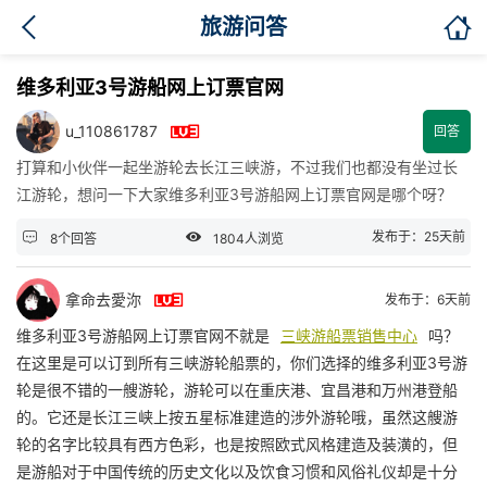

旅游问答
维多利亚3号游船网上订票官网

u_110861787
回答
打算和小伙伴一起坐游轮去长江三峡游，不过我们也都没有坐过长
江游轮，想问一下大家维多利亚3号游船网上订票官网是哪个呀？


发布于：25天前
8个回答
1804人浏览

拿命去愛沵
发布于：6天前
维多利亚3号游船网上订票官网不就是
三峡游船票销售中心
吗？
在这里是可以订到所有三峡游轮船票的，你们选择的维多利亚3号游
轮是很不错的一艘游轮，游轮可以在重庆港、宜昌港和万州港登船
的。它还是长江三峡上按五星标准建造的涉外游轮哦，虽然这艘游
轮的名字比较具有西方色彩，也是按照欧式风格建造及装潢的，但
是游船对于中国传统的历史文化以及饮食习惯和风俗礼仪却是十分