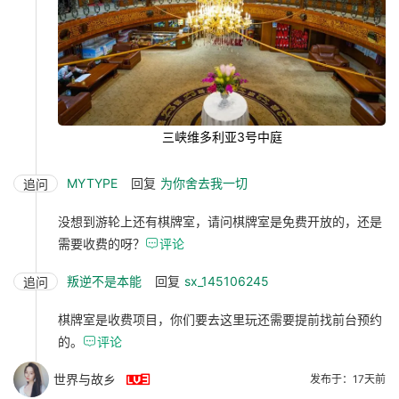
三峡维多利亚3号中庭
MYTYPE
回复
为你舍去我一切
追问
没想到游轮上还有棋牌室，请问棋牌室是免费开放的，还是
需要收费的呀？

评论
叛逆不是本能
回复
sx_145106245
追问
棋牌室是收费项目，你们要去这里玩还需要提前找前台预约
的。

评论

世界与故乡
发布于：17天前