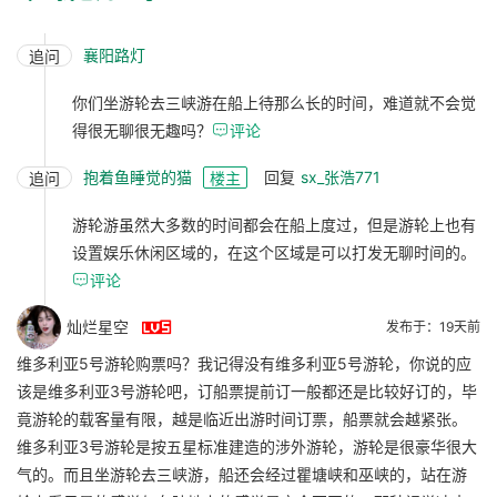
襄阳路灯
追问
你们坐游轮去三峡游在船上待那么长的时间，难道就不会觉
得很无聊很无趣吗？

评论
抱着鱼睡觉的猫
回复
sx_张浩771
追问
楼主
游轮游虽然大多数的时间都会在船上度过，但是游轮上也有
设置娱乐休闲区域的，在这个区域是可以打发无聊时间的。

评论

灿烂星空
发布于：19天前
维多利亚5号游轮购票吗？我记得没有维多利亚5号游轮，你说的应
该是维多利亚3号游轮吧，订船票提前订一般都还是比较好订的，毕
竟游轮的载客量有限，越是临近出游时间订票，船票就会越紧张。
维多利亚3号游轮是按五星标准建造的涉外游轮，游轮是很豪华很大
气的。而且坐游轮去三峡游，船还会经过瞿塘峡和巫峡的，站在游