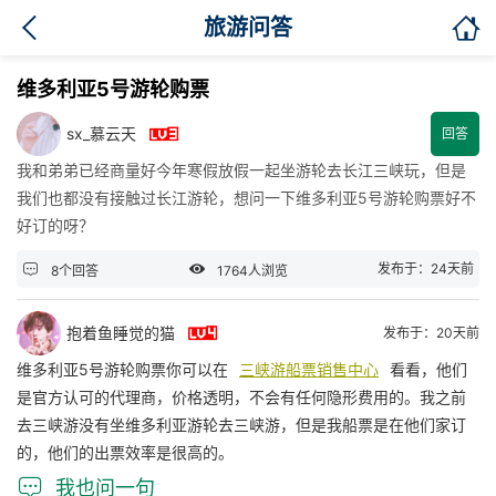

旅游问答
维多利亚5号游轮购票

sx_慕云天
回答
我和弟弟已经商量好今年寒假放假一起坐游轮去长江三峡玩，但是
我们也都没有接触过长江游轮，想问一下维多利亚5号游轮购票好不
好订的呀？


发布于：24天前
8个回答
1764人浏览

抱着鱼睡觉的猫
发布于：20天前
维多利亚5号游轮购票你可以在
三峡游船票销售中心
看看，他们
是官方认可的代理商，价格透明，不会有任何隐形费用的。我之前
去三峡游没有坐维多利亚游轮去三峡游，但是我船票是在他们家订
的，他们的出票效率是很高的。

我也问一句