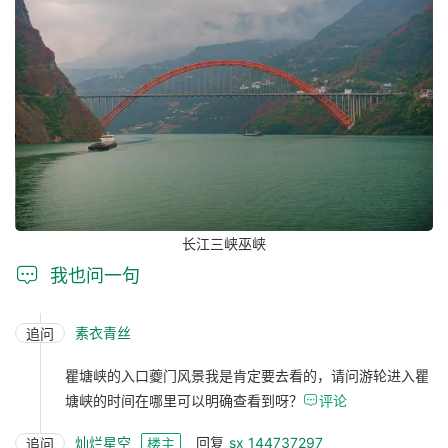
长江三峡巫峡

我也问一句
素衣青丝
追问
瞿塘峡的入口夔门风景我是肯定要去看的，请问游轮进入瞿
塘峡的时间在哪里可以明确查看到呀？

评论
灿烂星空
回复
sx_144737297
追问
楼主