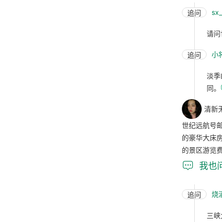
sx
追问
请问
小
追问
淡季
同。
清新
世纪远航号
的豪华大床
的景区游览

我也
烧
追问
三峡