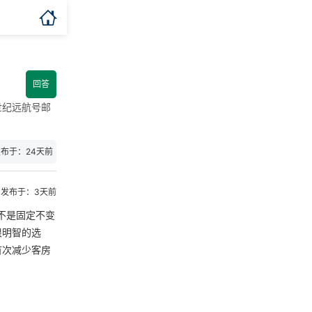

回答
世纪远航号邮
布于：24天前
发布于：3天前
不是固定不变
很明智的选
首次减少客房