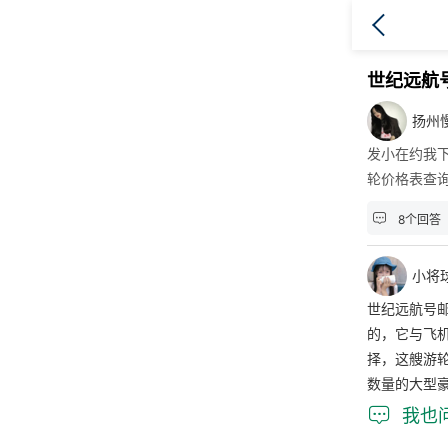
世纪远航
扬州
发小在约我
轮价格表查

8个回答
小将球
世纪远航号
的，它与飞
择，这艘游轮
数量的大型

我也