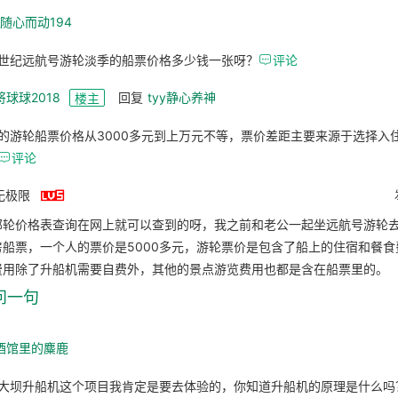
_随心而动194
世纪远航号游轮淡季的船票价格多少钱一张呀？

评论
将球球2018
回复
tyy静心养神
楼主
的游轮船票价格从3000多元到上万元不等，票价差距主要来源于选择入

评论

无极限
邮轮价格表查询在网上就可以查到的呀，我之前和老公一起坐远航号游轮
房船票，一个人的票价是5000多元，游轮票价是包含了船上的住宿和餐食
费用除了升船机需要自费外，其他的景点游览费用也都是含在船票里的。
问一句
酒馆里的麋鹿
大坝升船机这个项目我肯定是要去体验的，你知道升船机的原理是什么吗