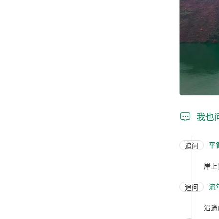

我也
平
追问
岸上
流
追问
沿途