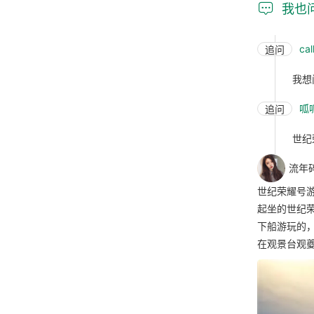

我也
cal
追问
我想
呱
追问
世纪
流年
世纪荣耀号
起坐的世纪
下船游玩的
在观景台观