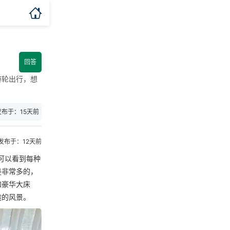

回答
游轮出行，想
发布于：15天前
发布于：12天前
可以看到每种
是非常多的，
和豪华大床
途的风景。