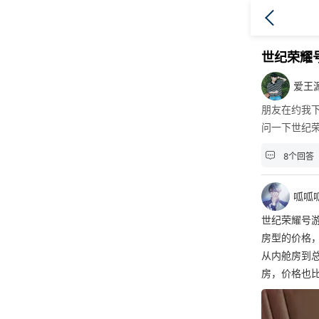
世纪荣耀
爱王
朋友在约我
问一下世纪

8个回答
呱呱
世纪荣耀号
房型的价格
从内舱房到
房，价格也