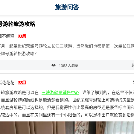
旅游问答
号游轮旅游攻略

源不解释
下月一起坐世纪荣耀号游轮去长江三峡游，当然我们也都是第一次坐长江
荣耀号游轮旅游攻略？

1353人浏览

呱花花花
游轮旅游攻略是可以在
三峡游船票销售中心
详细了解到的，在这里不仅
，而且游轮游的航线也是能清楚看到的。世纪荣耀号游轮上可选择的房型
总统套房都是可以选择的，但是我觉得性价比最高的房型还是豪华标准间
比较适中的，而且在房间里还有一个小阳台的，可以足不出户就欣赏到沿