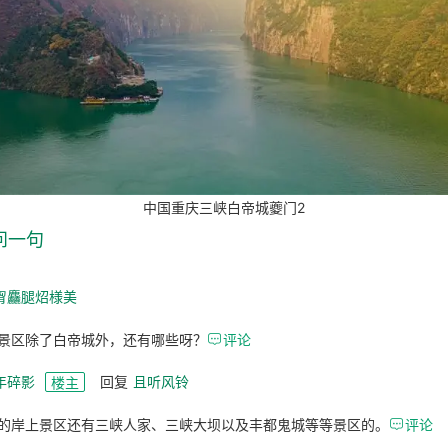
中国重庆三峡白帝城夔门2
问一句
胷麤腿炤様美
景区除了白帝城外，还有哪些呀？

评论
年碎影
回复
且听风铃
楼主
的岸上景区还有三峡人家、三峡大坝以及丰都鬼城等等景区的。

评论