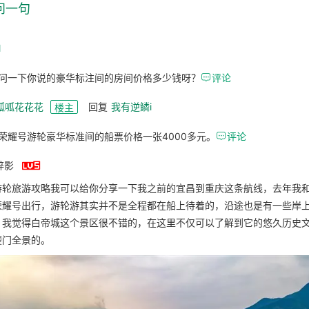
问一句
l
问一下你说的豪华标注间的房间价格多少钱呀？

评论
呱呱花花花
回复
我有逆鳞i
楼主
荣耀号游轮豪华标准间的船票价格一张4000多元。

评论

碎影
游轮旅游攻略我可以给你分享一下我之前的宜昌到重庆这条航线，去年我
荣耀号出行，游轮游其实并不是全程都在船上待着的，沿途也是有一些岸
，我觉得白帝城这个景区很不错的，在这里不仅可以了解到它的悠久历史
夔门全景的。