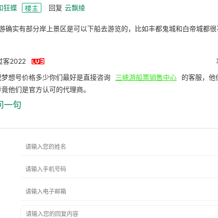
如狂蝶
回复
云飘绫
楼主
游确实有部分岸上景区是可以下船去游览的，比如丰都鬼城和白帝城都很

客2022
纪梦想号价格多少你们最好是直接咨询
三峡游船票销售中心
的客服，他
毕竟他们是官方认可的代理商。
问一句