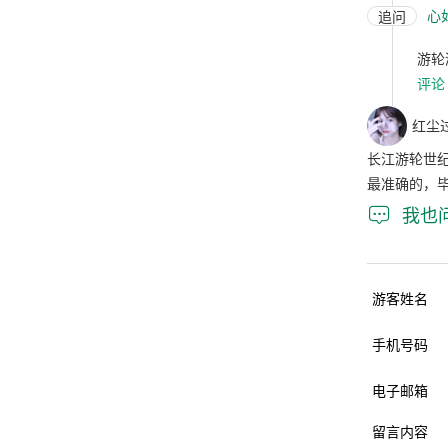
心
追问
游轮
评论
红尘过
长江游轮世
最准确的，

我也
游客姓名
手机号码
电子邮箱
留言内容