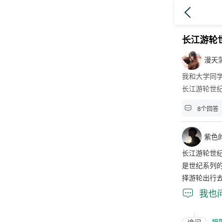
长江游轮
漫天
我和大学同
长江游轮世

8个回答
紫色
长江游轮世
是世纪系列
择游轮出行

我也
祖