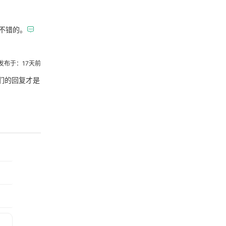
不错的。

发布于：17天前
们的回复才是