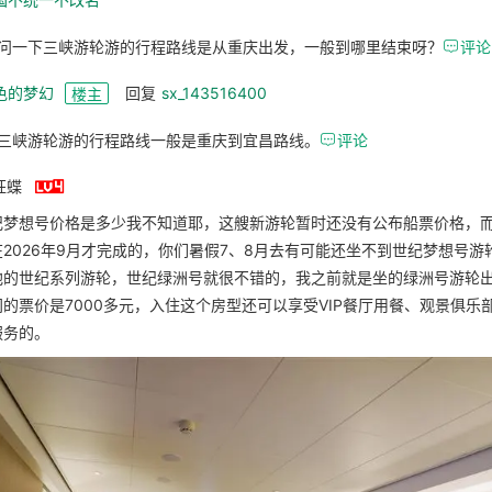
问一下三峡游轮游的行程路线是从重庆出发，一般到哪里结束呀？

评论
色的梦幻
回复
sx_143516400
楼主
三峡游轮游的行程路线一般是重庆到宜昌路线。

评论

狂蝶
纪梦想号价格是多少我不知道耶，这艘新游轮暂时还没有公布船票价格，
2026年9月才完成的，你们暑假7、8月去有可能还坐不到世纪梦想号游
他的世纪系列游轮，世纪绿洲号就很不错的，我之前就是坐的绿洲号游轮
的票价是7000多元，入住这个房型还可以享受VIP餐厅用餐、观景俱乐
服务的。