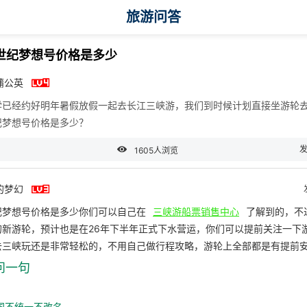
旅游问答
世纪梦想号价格是多少

蒲公英
学已经约好明年暑假放假一起去长江三峡游，我们到时候计划直接坐游轮
纪梦想号价格是多少？

发
1605人浏览

的梦幻
纪梦想号价格是多少你们可以自己在
三峡游船票销售中心
了解到的，不
的新游轮，预计也是在26年下半年正式下水营运，你们可以提前关注一下
去三峡玩还是非常轻松的，不用自己做行程攻略，游轮上全部都是有提前
问一句
国不统一不改名