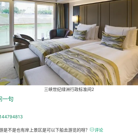
三峡世纪绿洲行政标准间2
问一句
_144794813
游是不是也有岸上景区是可以下船去游览的呀？

评论