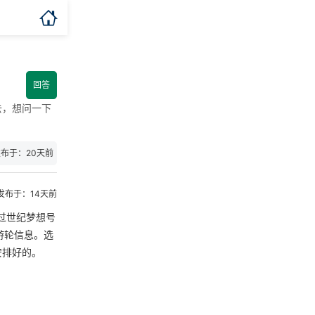

回答
去，想问一下
布于：20天前
发布于：14天前
过世纪梦想号
游轮信息。选
安排好的。