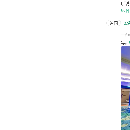
听说

评
爱
追问
世纪
等。