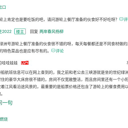
岔口
轮上肯定也是要吃饭的吧，请问游轮上餐厅准备的伙食好不好吃呀？

评
2022
回复
两岸春风杨柳
楼主
绿洲号游轮上餐厅准备的伙食很不错的呀，每天每餐都还是不同食材做的
的特色菜品也是应有尽有的。

评论

的哇哇娃娃
游船航班信息可以在网上查到的，我之前和老公去三峡游就是坐的世纪绿
时住的豪华大床房很不错的，房间不仅宽敞整洁，而且房间里还有一个小
吹着江风看沿途风景的，最重要的是船票价格还包含了游轮上的餐食费用
的。
问一句
m燃烧