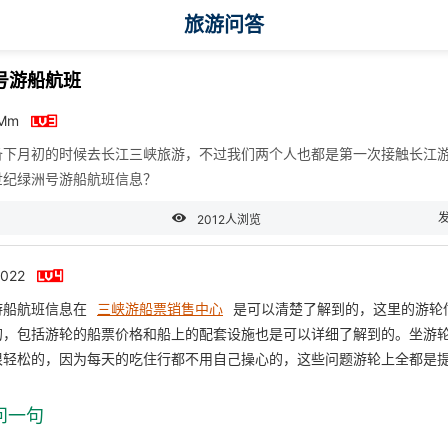
旅游问答
号游船航班

eMm
备下月初的时候去长江三峡旅游，不过我们两个人也都是第一次接触长江
世纪绿洲号游船航班信息？

2012人浏览

022
游船航班信息在
三峡游船票销售中心
是可以清楚了解到的，这里的游轮
的，包括游轮的船票价格和船上的配套设施也是可以详细了解到的。坐游
很轻松的，因为每天的吃住行都不用自己操心的，这些问题游轮上全都是
问一句