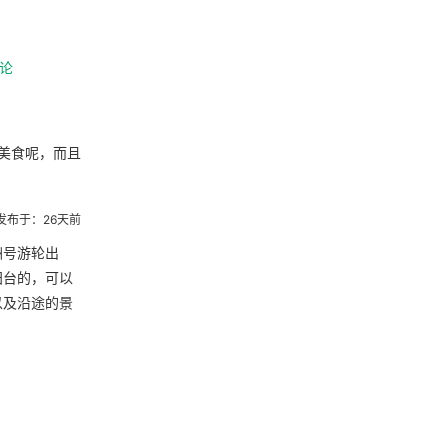
论
美食呢，而且
发布于：26天前
洲号游轮出
阳台的，可以
以及沿途的景