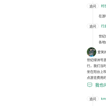
村
追问
在游
行走
追问
世纪
各地
爱笑
世纪绿洲号
行，我们当
坐在阳台上
点游览费用

我也
k
追问