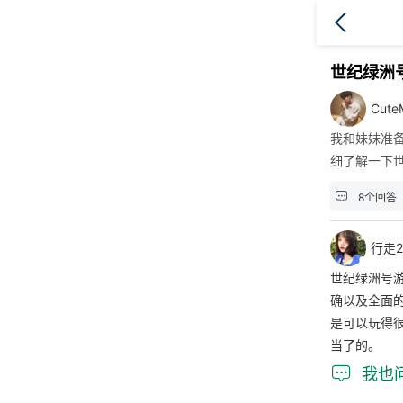
世纪绿洲
Cut
我和妹妹准
细了解一下

8个回答
行走2
世纪绿洲号
确以及全面
是可以玩得
当了的。

我也