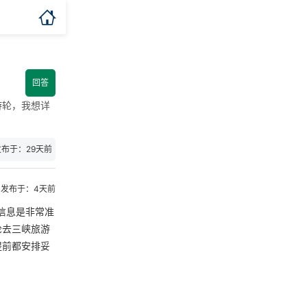

回答
游轮，我想详
发布于：29天前
发布于：4天前
信息是非常准
轮去三峡旅游
提前都安排妥