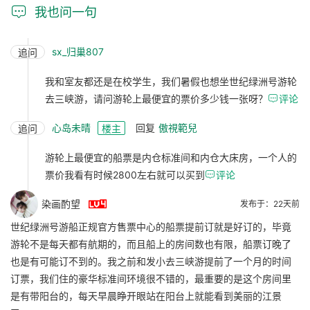

我也问一句
sx_归巢807
追问
我和室友都还是在校学生，我们暑假也想坐世纪绿洲号游轮
去三峡游，请问游轮上最便宜的票价多少钱一张呀？

评论
心岛未晴
回复
傲視範兒
追问
楼主
游轮上最便宜的船票是内仓标准间和内仓大床房，一个人的
票价我看有时候2800左右就可以买到

评论

染画酌望
发布于：22天前
世纪绿洲号游船正规官方售票中心的船票提前订就是好订的，毕竟
游轮不是每天都有航期的，而且船上的房间数也有限，船票订晚了
也是有可能订不到的。我之前和发小去三峡游提前了一个月的时间
订票，我们住的豪华标准间环境很不错的，最重要的是这个房间里
是有带阳台的，每天早晨睁开眼站在阳台上就能看到美丽的江景