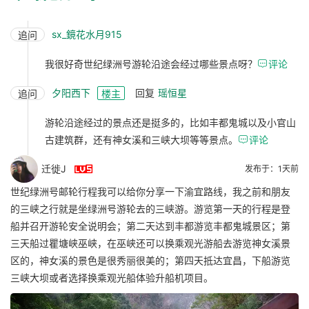
sx_鏡花水月915
追问
我很好奇世纪绿洲号游轮沿途会经过哪些景点呀？

评论
夕阳西下
回复
瑶恒星
追问
楼主
游轮沿途经过的景点还是挺多的，比如丰都鬼城以及小官山
古建筑群，还有神女溪和三峡大坝等等景点。

评论

迁徙J
发布于：1天前
世纪绿洲号邮轮行程我可以给你分享一下渝宜路线，我之前和朋友
的三峡之行就是坐绿洲号游轮去的三峡游。游览第一天的行程是登
船并召开游轮安全说明会；第二天达到丰都游览丰都鬼城景区；第
三天船过瞿塘峡巫峡，在巫峡还可以换乘观光游船去游览神女溪景
区的，神女溪的景色是很秀丽很美的；第四天抵达宜昌，下船游览
三峡大坝或者选择换乘观光船体验升船机项目。