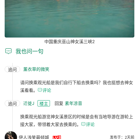
中国重庆巫山神女溪三峡2

我也问一句
薰衣草的微笑
追问
请问换乘观光船是我们自行下船去换乘吗？我也挺想去神女
溪看看。

评论
迁徙J
回复
素年凉音
追问
楼主
换乘观光船游览神女溪景区的时候是会有当地导游在游轮上
接大家，带领着大家去换乘的。

评论

伊人浅笑最倾城
发布于：2天前