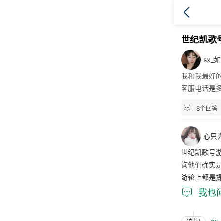
世纪凯歌
sx_
我和我最好
客服电话是

8个回答
心只
世纪凯歌号
询他们确实
游轮上都是

我也
sx