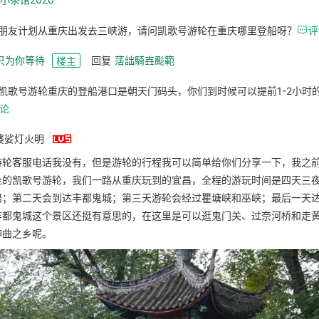
朋友计划从重庆出发去三峡游，请问凯歌号游轮在重庆哪里登船呀？

评
只为你等待
回复
萿詘騎壵颩範
楼主
凯歌号游轮重庆的登船港口是朝天门码头，你们到时候可以提前1-2小时
论

婆娑灯火明
游轮客服电话我没有，但是游轮的行程我可以简单给你们分享一下，我之
坐的凯歌号游轮，我们一路从重庆玩到的宜昌，全程的游玩时间是四天三
船；第二天会到达丰都鬼城；第三天游轮会经过瞿塘峡和巫峡；最后一天
丰都鬼城这个景区还挺有意思的，在这里是可以逛鬼门关、过奈河桥和走
神曲之乡呢。