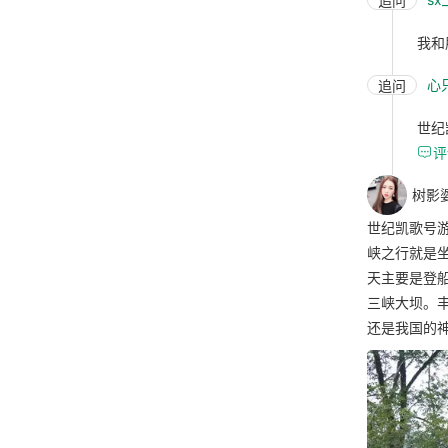
追问
我和
心
追问
世纪

评
树影
世纪凯歌号
峡之行就是
天主要是登
三峡大坝。
还是我国的