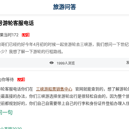
旅游问答
号游轮客服电话

如果当时172
的哥们已经约好今年4月初的时候一起坐游轮去三峡游，我们想问一下世纪
多少？我想了解一下游轮的行程路线。

1999人浏览

为你等待
游轮客服电话你们在
三峡游船票销售中心
官网就能查到的，想了解游轮
是最直接的办法，你们三峡游选择坐游轮出行是很轻松自由的，因为整个
提前都规划好的，你们自己自需要带上自己的行李和身份证件登船办理入
问一句
_小茶馆2020