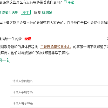
去游览这些景区有没有导游带着我们去呀？

评论
影婆娑灯火明
回复
蝶戀婲
楼主
岸上景区都是会有当地的导游带着大家去的，而且他们全程也会提供讲解

我描绘一生的梦
纪凯歌号游轮的具体行程找
三峡游船票销售中心
的客服一问不就知道了
代理商，他们对每艘游轮的路线都是非常了解的。
问一句