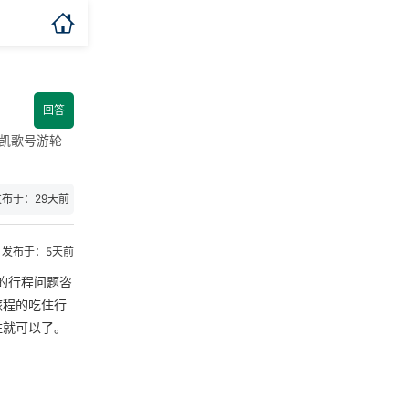

回答
凯歌号游轮
发布于：29天前
发布于：5天前
的行程问题咨
旅程的吃住行
住就可以了。