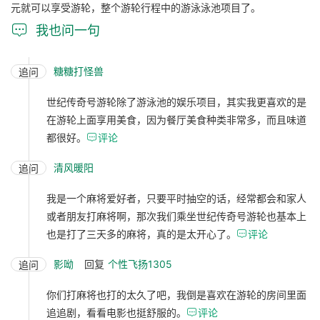
元就可以享受游轮，整个游轮行程中的游泳泳池项目了。

我也问一句
糖糖打怪兽
追问
世纪传奇号游轮除了游泳池的娱乐项目，其实我更喜欢的是
在游轮上面享用美食，因为餐厅美食种类非常多，而且味道
都很好。

评论
清风暖阳
追问
我是一个麻将爱好者，只要平时抽空的话，经常都会和家人
或者朋友打麻将啊，那次我们乘坐世纪传奇号游轮也基本上
也是打了三天多的麻将，真的是太开心了。

评论
影呦
回复
个性飞扬1305
追问
你们打麻将也打的太久了吧，我倒是喜欢在游轮的房间里面
追追剧，看看电影也挺舒服的。

评论