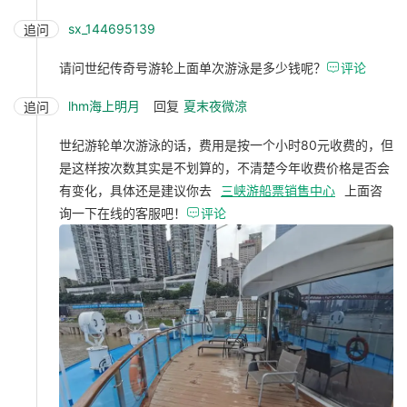
sx_144695139
追问
请问世纪传奇号游轮上面单次游泳是多少钱呢？

评论
lhm海上明月
回复
夏末夜微涼
追问
世纪游轮单次游泳的话，费用是按一个小时80元收费的，但
是这样按次数其实是不划算的，不清楚今年收费价格是否会
有变化，具体还是建议你去
三峡游船票销售中心
上面咨
询一下在线的客服吧！

评论