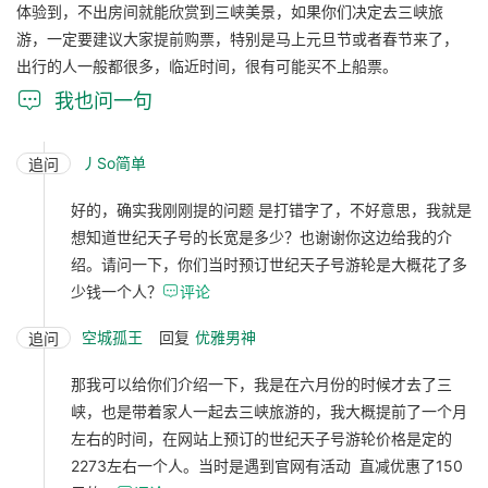
体验到，不出房间就能欣赏到三峡美景，如果你们决定去三峡旅
游，一定要建议大家提前购票，特别是马上元旦节或者春节来了，
出行的人一般都很多，临近时间，很有可能买不上船票。

我也问一句
丿So简单
追问
好的，确实我刚刚提的问题 是打错字了，不好意思，我就是
想知道世纪天子号的长宽是多少？也谢谢你这边给我的介
绍。请问一下，你们当时预订世纪天子号游轮是大概花了多
少钱一个人？

评论
空城孤王
回复
优雅男神
追问
那我可以给你们介绍一下，我是在六月份的时候才去了三
峡，也是带着家人一起去三峡旅游的，我大概提前了一个月
左右的时间，在网站上预订的世纪天子号游轮价格是定的
2273左右一个人。当时是遇到官网有活动 直减优惠了150