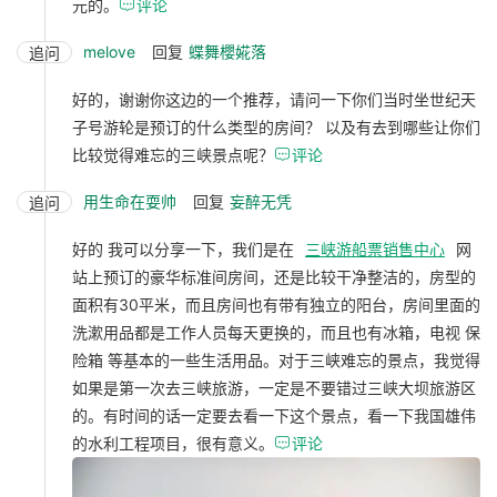
元的。

评论
melove
回复
蝶舞櫻婲落
追问
好的，谢谢你这边的一个推荐，请问一下你们当时坐世纪天
子号游轮是预订的什么类型的房间？ 以及有去到哪些让你们
比较觉得难忘的三峡景点呢？

评论
用生命在耍帅
回复
妄醉无凭
追问
好的 我可以分享一下，我们是在
三峡游船票销售中心
网
站上预订的豪华标准间房间，还是比较干净整洁的，房型的
面积有30平米，而且房间也有带有独立的阳台，房间里面的
洗漱用品都是工作人员每天更换的，而且也有冰箱，电视 保
险箱 等基本的一些生活用品。对于三峡难忘的景点，我觉得
如果是第一次去三峡旅游，一定是不要错过三峡大坝旅游区
的。有时间的话一定要去看一下这个景点，看一下我国雄伟
的水利工程项目，很有意义。

评论