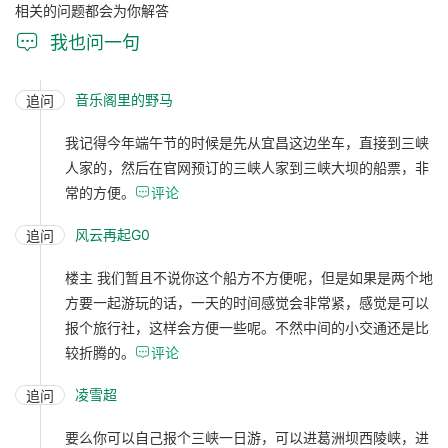
相关的问题都会为你解答

我也问一句
音乐阁里的野马
追问
我记得今年端午节的时候是先从宜昌这边坐车，直接到三峡
人家的，然后在官网预订的三峡人家到三峡大坝的船票，非
常的方便。

评论
风云再起G0
追问
楼主 我们暂且不说你这个船方不方便呢，但是如果是两个地
方要一起游玩的话，一天的时间感觉会非常紧，感觉是可以
报个旅行社，这样会方便一些呢。不然中间的小交通还是比
较折腾的。

评论
凌雪超
追问
要么你可以自己报个三峡一日游，可以进葛洲坝西陵峡，进