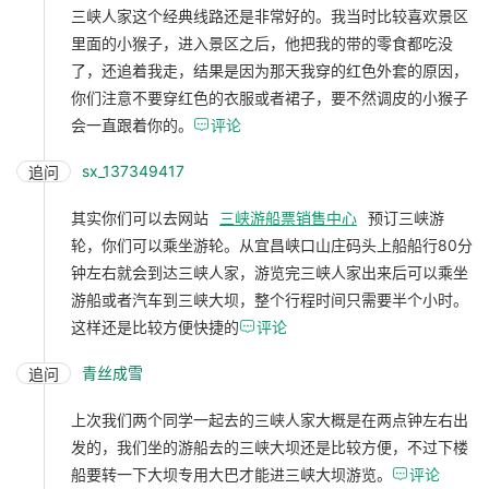
三峡人家这个经典线路还是非常好的。我当时比较喜欢景区
里面的小猴子，进入景区之后，他把我的带的零食都吃没
了，还追着我走，结果是因为那天我穿的红色外套的原因，
你们注意不要穿红色的衣服或者裙子，要不然调皮的小猴子
会一直跟着你的。

评论
sx_137349417
追问
其实你们可以去网站
三峡游船票销售中心
预订三峡游
轮，你们可以乘坐游轮。从宜昌峡口山庄码头上船船行80分
钟左右就会到达三峡人家，游览完三峡人家出来后可以乘坐
游船或者汽车到三峡大坝，整个行程时间只需要半个小时。
这样还是比较方便快捷的

评论
青丝成雪
追问
上次我们两个同学一起去的三峡人家大概是在两点钟左右出
发的，我们坐的游船去的三峡大坝还是比较方便，不过下楼
船要转一下大坝专用大巴才能进三峡大坝游览。

评论