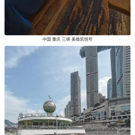
中国 重庆 三峡 美维凯悦号