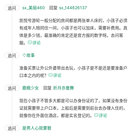
sx_美丽460
回复
sx_144626137
追问
凯悦号游轮一般分配的房间都是两张单人床的，小孩子必须
有成年人陪同住一间，小孩子也可以加床，需要补费用。具
体是多少钱，最准确的肯定还是官方报的数字呀。去问客
服。

评论
亽故事
追问
准备买票让外公外婆带出去玩，小孩子是不是还是要准备户
口本之内的呢？

评论
鹿瘾少女
回复
折月亦曼舞
追问
现在小孩子不管多大都是可以办身份证的了，如果没有身份
证就需要带上户口本，上船后是需要到前台去办理入住的，
就像你在外面住酒店，都是实名登记的。

评论
是男人心就要狠
追问