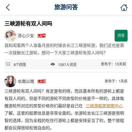

旅游问答
三峡游轮有双人间吗

凉心少女
回答
我和闺蜜两个人准备月底的时候去长江三峡游轮游，我们这也是第
一次接触长江游轮，想问一下大家三峡游轮有双人间吗？


发布于：13天前
8个回答
1287人浏览

水南以南
发布于：1天前
三峡游轮有双人间吗？肯定是有的呀，而且基本所有的游轮上都是
有双人间的，但是不同的游轮不同房型的价格是不一样的，具体每
艘游轮所对应的房型价格你们最好是自己在
三峡游船票销售中心
了解，这里的船票信息是非常全面的。坐游轮去长江三峡游是很明
智的选择，因为全程的吃住行游轮上都是安排妥当了的，整个旅程
都会玩得很轻松很自由的。