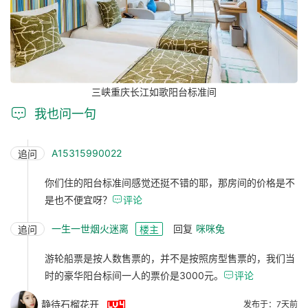
三峡重庆长江如歌阳台标准间

我也问一句
A15315990022
追问
你们住的阳台标准间感觉还挺不错的耶，那房间的价格是不
是也不便宜呀？

评论
一生一世烟火迷离
回复
咪咪兔
追问
楼主
游轮船票是按人数售票的，并不是按照房型售票的，我们当
时的豪华阳台标间一人的票价是3000元。

评论

静待石榴花开
发布于：7天前