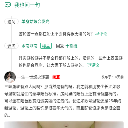

我也问一句
单身姑娘会发光
追问
游轮游一直都在船上不会觉得很无聊的吗？

评论
水南以南
回复
十指缝
追问
楼主
其实游轮游并不是全程都在船上的，沿途的一些岸上景区游
轮也是会靠岸，让大家下船去游览的。

评论

一生一世烟火迷离
发布于：6天前
三峡游轮有双人间吗？那当然是有的呀，我之前和朋友坐长江如歌
号游轮就是住的豪华阳台标准，房间里的阳台上还有准备座椅的，
可以坐在阳台欣赏沿途美丽的江景的。长江如歌号游轮还是25年的
新游轮，游轮上的装饰是很豪华大气的，而且配套设施也是很全面
的。