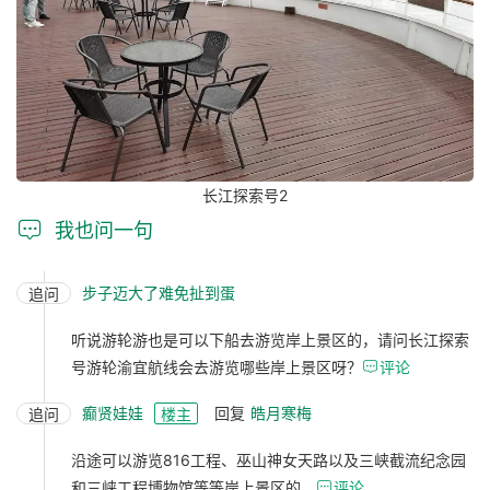
长江探索号2

我也问一句
步子迈大了难免扯到蛋
追问
听说游轮游也是可以下船去游览岸上景区的，请问长江探索
号游轮渝宜航线会去游览哪些岸上景区呀？

评论
癫贤娃娃
回复
皓月寒梅
追问
楼主
沿途可以游览816工程、巫山神女天路以及三峡截流纪念园
和三峡工程博物馆等等岸上景区的。

评论