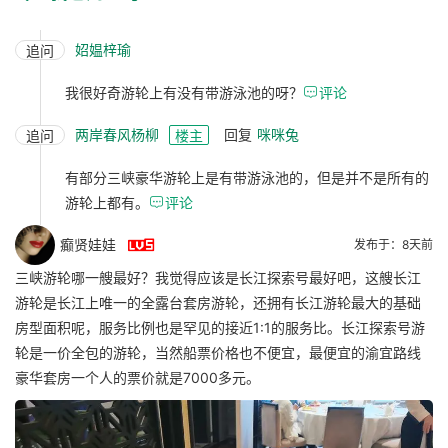
妱媪梓瑜
追问
我很好奇游轮上有没有带游泳池的呀？

评论
两岸春风杨柳
回复
咪咪兔
追问
楼主
有部分三峡豪华游轮上是有带游泳池的，但是并不是所有的
游轮上都有。

评论

癫贤娃娃
发布于：8天前
三峡游轮哪一艘最好？我觉得应该是长江探索号最好吧，这艘长江
游轮是长江上唯一的全露台套房游轮，还拥有长江游轮最大的基础
房型面积呢，服务比例也是罕见的接近1:1的服务比。长江探索号游
轮是一价全包的游轮，当然船票价格也不便宜，最便宜的渝宜路线
豪华套房一个人的票价就是7000多元。