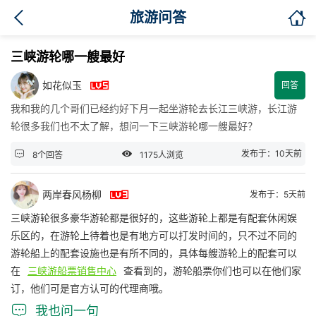

旅游问答
三峡游轮哪一艘最好

如花似玉
回答
我和我的几个哥们已经约好下月一起坐游轮去长江三峡游，长江游
轮很多我们也不太了解，想问一下三峡游轮哪一艘最好？


发布于：10天前
8个回答
1175人浏览

两岸春风杨柳
发布于：5天前
三峡游轮很多豪华游轮都是很好的，这些游轮上都是有配套休闲娱
乐区的，在游轮上待着也是有地方可以打发时间的，只不过不同的
游轮船上的配套设施也是有所不同的，具体每艘游轮上的配套可以
在
三峡游船票销售中心
查看到的，游轮船票你们也可以在他们家
订，他们可是官方认可的代理商哦。

我也问一句