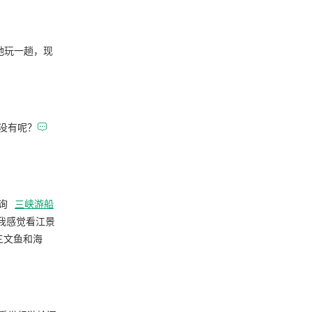
带她玩一趟，现
没有呢？

询
三峡游船
我感觉看江景
三文鱼和海