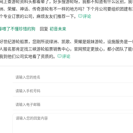
网上查游轮资料头都看晕了，好多搜游轮呀，我都不知道有什么区别，我
洲、荣耀、神话、传奇游轮有不一样的地方吗？下个月公司要组织团建有
个专业订票的公司，麻烦友友们推荐一下。

评论
春喂了不懂珍惜的狗
回复
初音未来
好世纪游轮船票，您刚所说绿洲、凯歌、荣耀是姐妹游轮，设施服务是一
人报名那肯定找三峡游轮船票销售中心，官网预定更放心，都小团队了能
我到他们公司实地看了资质的。

评论