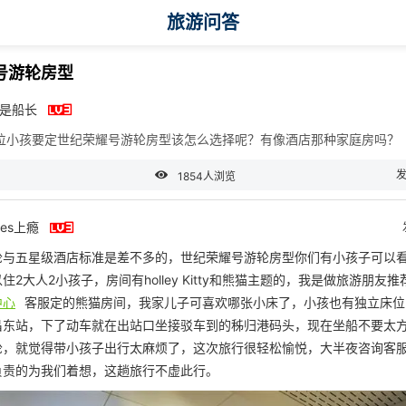
旅游问答
号游轮房型

我是船长
3位小孩要定世纪荣耀号游轮房型该怎么选择呢？有像酒店那种家庭房吗？

发
1854人浏览

oes上瘾
轮与五星级酒店标准是差不多的，世纪荣耀号游轮房型你们有小孩子可以
住2大人2小孩子，房间有holley Kitty和熊猫主题的，我是做旅游朋友推
中心
客服定的熊猫房间，我家儿子可喜欢哪张小床了，小孩也有独立床位
昌东站，下了动车就在出站口坐接驳车到的秭归港码头，现在坐船不要太
轮，就觉得带小孩子出行太麻烦了，这次旅行很轻松愉悦，大半夜咨询客
负责的为我们着想，这趟旅行不虚此行。