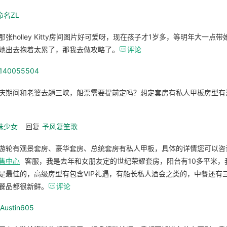
命名ZL
那张holley Kitty房间图片好可爱呀，现在孩子才1岁多，等明年大一点
她出去抱着太累了，那我去做攻略了。

评论
_140055504
庆期间和老婆去趟三峡，船票需要提前定吗？想定套房有私人甲板房型有
味少女
回复
予风复笙歌
游轮有观景套房、豪华套房、总统套房有私人甲板，具体的详情您可以咨
售中心
客服，我是去年和女朋友定的世纪荣耀套房，阳台有10多平米，
是最佳的，高级房型有包含VIP礼遇，有船长私人酒会之类的，中餐还有
餐品都很新鲜。

评论
_Austin605