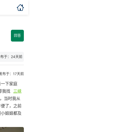

回答
布于：24天前
发布于：17天前
看一下家庭
荐我找
三峡
，当时我从
方便了，之前
服小姐姐都及