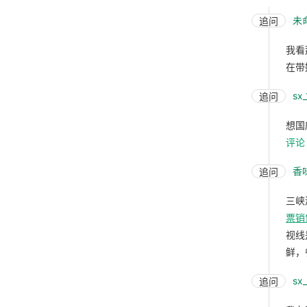
未
追问
我看
在带
sx
追问
想国
评论
香
追问
三峡
票销
视线
鲜，
sx
追问