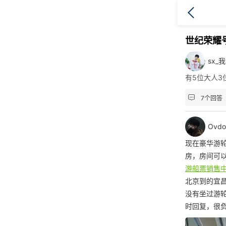
世纪荣耀
sx_
有5位大人

7个回答
Ovd
现在豪华游
房，房间可以
游船票销售
北京到的宜
没有坐过游
时回复，很