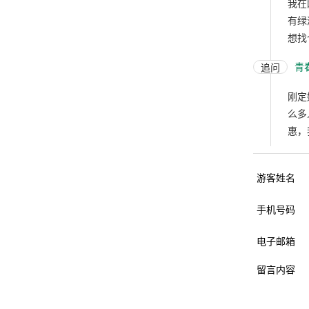
我在
有绿
想找
青
追问
刚定
么多
惠，
游客姓名
手机号码
电子邮箱
留言内容